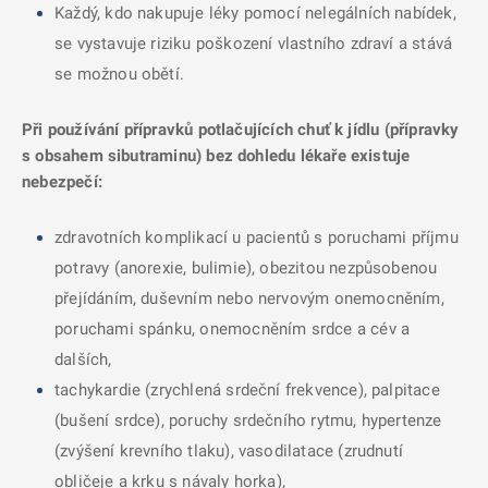
Každý, kdo nakupuje léky pomocí nelegálních nabídek,
se vystavuje riziku poškození vlastního zdraví a stává
se možnou obětí.
Při používání přípravků potlačujících chuť k jídlu (přípravky
s obsahem sibutraminu) bez dohledu lékaře existuje
nebezpečí:
zdravotních komplikací u pacientů s poruchami příjmu
potravy (anorexie, bulimie), obezitou nezpůsobenou
přejídáním, duševním nebo nervovým onemocněním,
poruchami spánku, onemocněním srdce a cév a
dalších,
tachykardie (zrychlená srdeční frekvence), palpitace
(bušení srdce), poruchy srdečního rytmu, hypertenze
(zvýšení krevního tlaku), vasodilatace (zrudnutí
obličeje a krku s návaly horka),