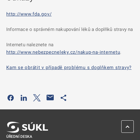
http://www.fda.gov/
Informace o správném nakupování léků a doplňků stravy na
Internetu naleznete na
http://www.nebezpecneleky.cz/nakup-na-internetu
.
Kam se obrátit v případě problému s doplňkem stravy?
Odkaz se otevře na nové kartě
Odkaz se otevře na nové kartě
Odkaz se otevře na nové kartě
Odkaz se otevře na nové kartě
ZPĚT 
ÚŘEDNÍ DESKA