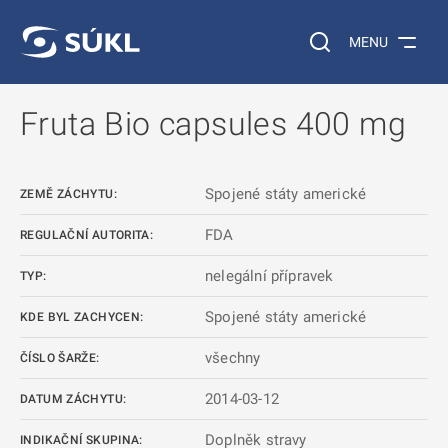
 NA HLAVNÍ OBSAH
Vyhledávání na web
MENU
Fruta Bio capsules 400 mg
Spojené státy americké
ZEMĚ ZÁCHYTU:
FDA
REGULAČNÍ AUTORITA:
nelegální přípravek
TYP:
Spojené státy americké
KDE BYL ZACHYCEN:
všechny
ČÍSLO ŠARŽE:
2014-03-12
DATUM ZÁCHYTU:
Doplněk stravy
INDIKAČNÍ SKUPINA: