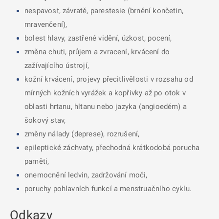
nespavost, závratě, parestesie (brnění končetin,
mravenčení),
bolest hlavy, zastřené vidění, úzkost, pocení,
změna chuti, průjem a zvracení, krvácení do
zažívajícího ústrojí,
kožní krvácení, projevy přecitlivělosti v rozsahu od
mírných kožních vyrážek a kopřivky až po otok v
oblasti hrtanu, hltanu nebo jazyka (angioedém) a
šokový stav,
změny nálady (deprese), rozrušení,
epileptické záchvaty, přechodná krátkodobá porucha
paměti,
onemocnění ledvin, zadržování moči,
poruchy pohlavních funkcí a menstruačního cyklu.
Odkazy