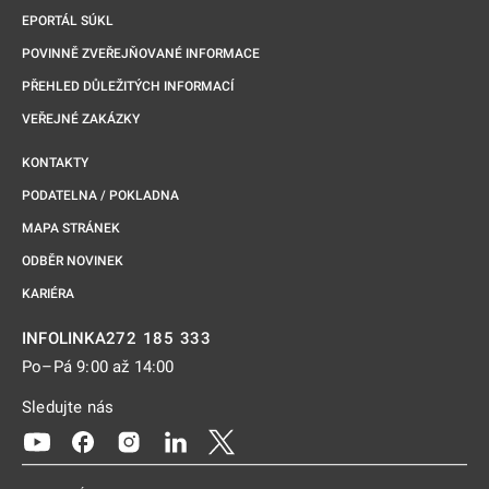
EPORTÁL SÚKL
POVINNĚ ZVEŘEJŇOVANÉ INFORMACE
PŘEHLED DŮLEŽITÝCH INFORMACÍ
VEŘEJNÉ ZAKÁZKY
KONTAKTY
PODATELNA / POKLADNA
MAPA STRÁNEK
ODBĚR NOVINEK
KARIÉRA
272 185 333
INFOLINKA
Po–Pá 9:00 až 14:00
Sledujte nás
Odkaz se otevře na nové kartě
Odkaz se otevře na nové kartě
Odkaz se otevře na nové kartě
Odkaz se otevře na nové kartě
Odkaz se otevře na nové kartě