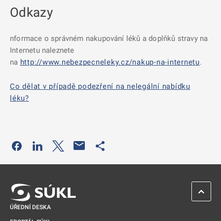
Odkazy
nformace o správném nakupování léků a doplňků stravy na
Internetu naleznete
na
http://www.nebezpecneleky.cz/nakup-na-internetu
.
Co dělat v případě podezření na nelegální nabídku
léku?
Odkaz se otevře na nové kartě
Odkaz se otevře na nové kartě
Odkaz se otevře na nové kartě
Odkaz se otevře na nové kartě
ZPĚT 
ÚŘEDNÍ DESKA