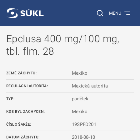
 NA HLAVNÍ OBSAH
Vyhledávání na web
MENU
Epclusa 400 mg/100 mg,
tbl. flm. 28
Mexiko
ZEMĚ ZÁCHYTU:
Mexická autorita
REGULAČNÍ AUTORITA:
padělek
TYP:
Mexiko
KDE BYL ZACHYCEN:
19SPFD201
ČÍSLO ŠARŽE:
2018-08-10
DATUM ZÁCHYTU: