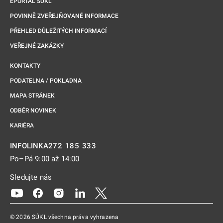
EPORTÁL SÚKL
POVINNĚ ZVEŘEJŇOVANÉ INFORMACE
PŘEHLED DŮLEŽITÝCH INFORMACÍ
VEŘEJNÉ ZAKÁZKY
KONTAKTY
PODATELNA / POKLADNA
MAPA STRÁNEK
ODBĚR NOVINEK
KARIÉRA
272 185 333
INFOLINKA
Po–Pá 9:00 až 14:00
Sledujte nás
Odkaz se otevře na nové kartě
Odkaz se otevře na nové kartě
Odkaz se otevře na nové kartě
Odkaz se otevře na nové kartě
Odkaz se otevře na nové kartě
© 2026 SÚKL všechna práva vyhrazena