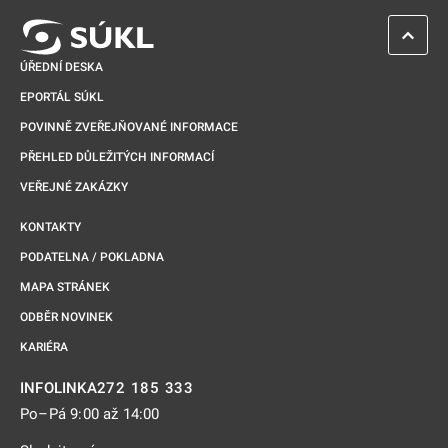
ZPĚT 
ÚŘEDNÍ DESKA
EPORTÁL SÚKL
POVINNĚ ZVEŘEJŇOVANÉ INFORMACE
PŘEHLED DŮLEŽITÝCH INFORMACÍ
VEŘEJNÉ ZAKÁZKY
KONTAKTY
PODATELNA / POKLADNA
MAPA STRÁNEK
ODBĚR NOVINEK
KARIÉRA
272 185 333
INFOLINKA
Po–Pá 9:00 až 14:00