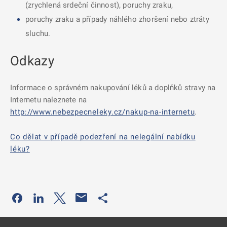
(zrychlená srdeční činnost), poruchy zraku,
poruchy zraku a případy náhlého zhoršení nebo ztráty
sluchu.
Odkazy
Informace o správném nakupování léků a doplňků stravy na
Internetu naleznete na
http://www.nebezpecneleky.cz/nakup-na-internetu
.
Co dělat v případě podezření na nelegální nabídku
léku?
Odkaz se otevře na nové kartě
Odkaz se otevře na nové kartě
Odkaz se otevře na nové kartě
Odkaz se otevře na nové kartě