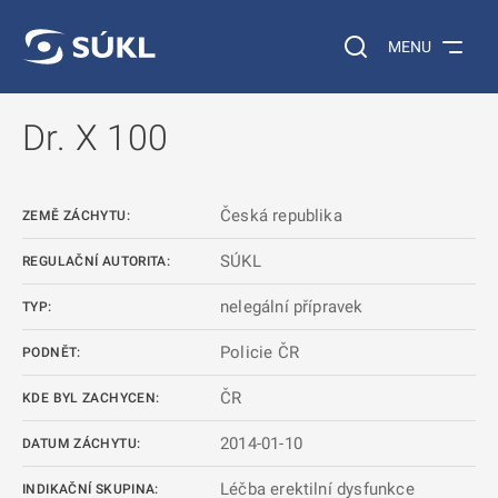
 NA HLAVNÍ OBSAH
Vyhledávání na web
MENU
Dr. X 100
Česká republika
ZEMĚ ZÁCHYTU:
SÚKL
REGULAČNÍ AUTORITA:
nelegální přípravek
TYP:
Policie ČR
PODNĚT:
ČR
KDE BYL ZACHYCEN:
2014-01-10
DATUM ZÁCHYTU:
Léčba erektilní dysfunkce
INDIKAČNÍ SKUPINA: