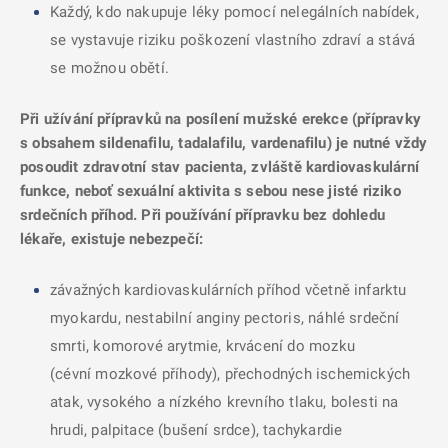
Každý, kdo nakupuje léky pomocí nelegálních nabídek,
se vystavuje riziku poškození vlastního zdraví a stává
se možnou obětí.
Při užívání přípravků na posílení mužské erekce (přípravky
s obsahem sildenafilu, tadalafilu, vardenafilu) je nutné vždy
posoudit zdravotní stav pacienta, zvláště kardiovaskulární
funkce, neboť sexuální aktivita s sebou nese jisté riziko
srdečních příhod. Při používání přípravku bez dohledu
lékaře, existuje nebezpečí:
závažných kardiovaskulárních příhod včetně infarktu
myokardu, nestabilní anginy pectoris, náhlé srdeční
smrti, komorové arytmie, krvácení do mozku
(cévní mozkové příhody), přechodných ischemických
atak, vysokého a nízkého krevního tlaku, bolesti na
hrudi, palpitace (bušení srdce), tachykardie