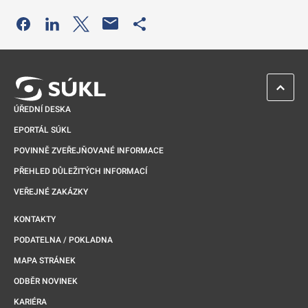
Odkaz se otevře na nové kartě
Odkaz se otevře na nové kartě
Odkaz se otevře na nové kartě
Odkaz se otevře na nové kartě
ZPĚT 
ÚŘEDNÍ DESKA
EPORTÁL SÚKL
POVINNĚ ZVEŘEJŇOVANÉ INFORMACE
PŘEHLED DŮLEŽITÝCH INFORMACÍ
VEŘEJNÉ ZAKÁZKY
KONTAKTY
PODATELNA / POKLADNA
MAPA STRÁNEK
ODBĚR NOVINEK
KARIÉRA