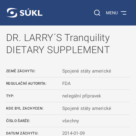
 NA HLAVNÍ OBSAH
Vyhledávání na web
MENU
DR. LARRY´S Tranquility
DIETARY SUPPLEMENT
Spojené státy americké
ZEMĚ ZÁCHYTU:
FDA
REGULAČNÍ AUTORITA:
nelegální přípravek
TYP:
Spojené státy americké
KDE BYL ZACHYCEN:
všechny
ČÍSLO ŠARŽE:
2014-01-09
DATUM ZÁCHYTU: