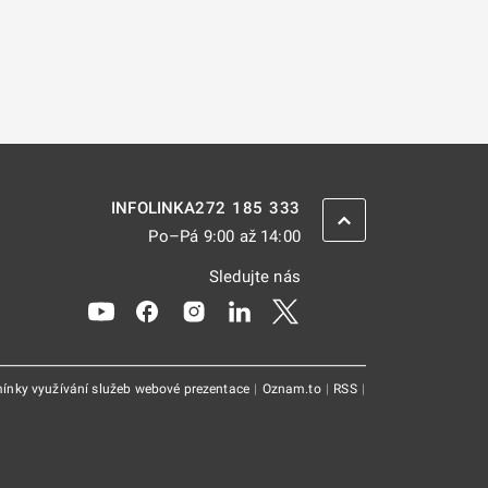
272 185 333
INFOLINKA
ZPĚT NAHORU
Po–Pá 9:00 až 14:00
Sledujte nás
Odkaz se otevře na nové kartě
Odkaz se otevře na nové kartě
Odkaz se otevře na nové kartě
Odkaz se otevře na nové kar
Odkaz se otevře na nov
ínky využívání služeb webové prezentace
|
Oznam.to
|
RSS
|