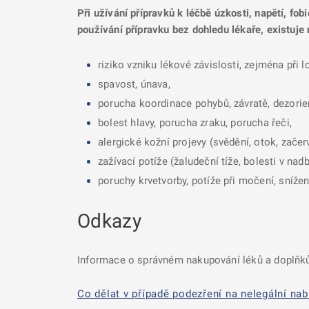
Při užívání přípravků k léčbě úzkosti, napětí, fo
používání přípravku bez dohledu lékaře, existuje
riziko vzniku lékové závislosti, zejména při
spavost, únava,
porucha koordinace pohybů, závratě, dezorie
bolest hlavy, porucha zraku, porucha řeči,
alergické kožní projevy (svědění, otok, začer
zažívací potíže (žaludeční tíže, bolesti v nad
poruchy krvetvorby, potíže při močení, snížení
Odkazy
Informace o správném nakupování léků a doplňků
Co dělat v případě podezření na nelegální nab