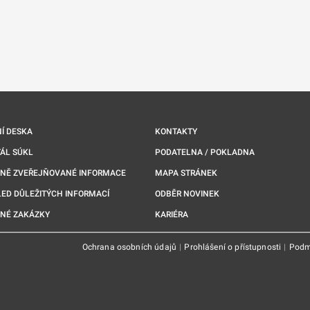
nové kartě
Í DESKA
KONTAKTY
ÁL SÚKL
PODATELNA / POKLADNA
NNĚ ZVEŘEJŇOVANÉ INFORMACE
MAPA STRÁNEK
ED DŮLEŽITÝCH INFORMACÍ
ODBĚR NOVINEK
NÉ ZAKÁZKY
KARIÉRA
Ochrana osobních údajů
|
Prohlášení o přístupnosti
|
Podm