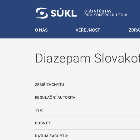
 NA HLAVNÍ OBSAH
STÁTNÍ ÚSTAV
PRO KONTROLU LÉČIV
O NÁS
VEŘEJNOST
ZDRA
Diazepam Slovako
ZEMĚ ZÁCHYTU:
REGULAČNÍ AUTORITA:
TYP:
PODNĚT:
DATUM ZÁCHYTU: