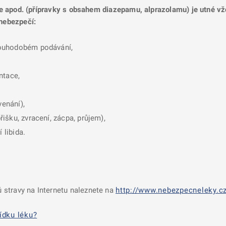
bie apod. (přípravky s obsahem diazepamu, alprazolamu) je utné vž
 nebezpečí:
 louhodobém podávání,
ntace,
venání),
břišku, zvracení, zácpa, průjem),
 libida.
 stravy na Internetu naleznete na
http://www.nebezpecneleky.cz
ídku léku?