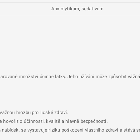
Anxiolytikum, sedativum
larované množství účinné látky. Jeho užívání může způsobit vážná 
ávažnou hrozbu pro lidské zdraví.
 hovořit o účinnosti, kvalitě a hlavně bezpečnosti.
nabídek, se vystavuje riziku poškození vlastního zdraví a stává 