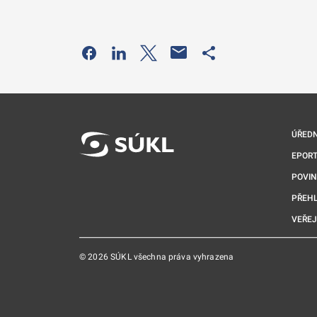
Odkaz se otevře na nové kartě
Odkaz se otevře na nové kartě
Odkaz se otevře na nové kartě
Odkaz se otevře na 
ÚŘEDN
EPORT
POVI
PŘEHL
VEŘEJ
© 2026 SÚKL všechna práva vyhrazena