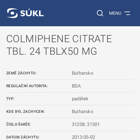
 NA HLAVNÍ OBSAH
Vyhledávání na web
MENU
COLMIPHENE CITRATE
TBL. 24 TBLX50 MG
Bulharsko
ZEMĚ ZÁCHYTU:
BDA
REGULAČNÍ AUTORITA:
padělek
TYP:
Bulharsko
KDE BYL ZACHYCEN:
31208, 31301
ČÍSLO ŠARŽE:
2013-05-02
DATUM ZÁCHYTU: