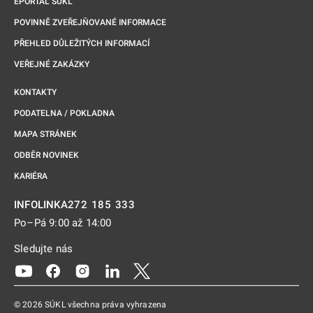
EPORTÁL SÚKL
POVINNĚ ZVEŘEJŇOVANÉ INFORMACE
PŘEHLED DŮLEŽITÝCH INFORMACÍ
VEŘEJNÉ ZAKÁZKY
KONTAKTY
PODATELNA / POKLADNA
MAPA STRÁNEK
ODBĚR NOVINEK
KARIÉRA
272 185 333
INFOLINKA
Po–Pá 9:00 až 14:00
Sledujte nás
Odkaz se otevře na nové kartě
Odkaz se otevře na nové kartě
Odkaz se otevře na nové kartě
Odkaz se otevře na nové kartě
Odkaz se otevře na nové kartě
© 2026 SÚKL všechna práva vyhrazena