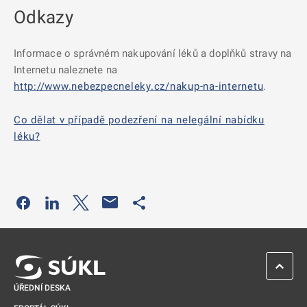
Odkazy
Informace o správném nakupování léků a doplňků stravy na
Internetu naleznete na
http://www.nebezpecneleky.cz/nakup-na-internetu
.
Co dělat v případě podezření na nelegální nabídku
léku?
Odkaz se otevře na nové kartě
Odkaz se otevře na nové kartě
Odkaz se otevře na nové kartě
Odkaz se otevře na nové kartě
ZPĚT 
ÚŘEDNÍ DESKA