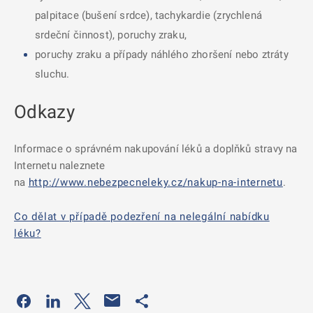
palpitace (bušení srdce), tachykardie (zrychlená
srdeční činnost), poruchy zraku,
poruchy zraku a případy náhlého zhoršení nebo ztráty
sluchu.
Odkazy
Informace o správném nakupování léků a doplňků stravy na
Internetu naleznete
na
http://www.nebezpecneleky.cz/nakup-na-internetu
.
Co dělat v případě podezření na nelegální nabídku
léku?
Odkaz se otevře na nové kartě
Odkaz se otevře na nové kartě
Odkaz se otevře na nové kartě