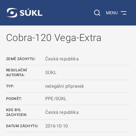
 NA HLAVNÍ OBSAH
Vyhledávání na web
MENU
Cobra-120 Vega-Extra
Česká republika
ZEMĚ ZÁCHYTU:
REGULAČNÍ
SÚKL
AUTORITA:
nelegální přípravek
TYP:
PPE/SÚKL
PODNĚT:
KDE BYL
Česká republika
ZACHYCEN:
2016-10-10
DATUM ZÁCHYTU: