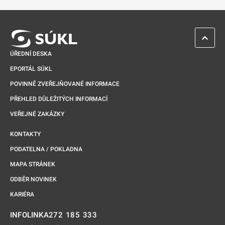
Odkaz se otevře na nové kartě
ZPĚT 
ÚŘEDNÍ DESKA
EPORTÁL SÚKL
POVINNĚ ZVEŘEJŇOVANÉ INFORMACE
PŘEHLED DŮLEŽITÝCH INFORMACÍ
VEŘEJNÉ ZAKÁZKY
KONTAKTY
PODATELNA / POKLADNA
MAPA STRÁNEK
ODBĚR NOVINEK
KARIÉRA
272 185 333
INFOLINKA