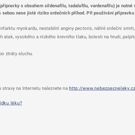
přípravky s obsahem sildenafilu, tadalafilu, vardenafilu) je nutné
s sebou nese jisté riziko srdečních příhod. Při používání přípravku
infarktu myokardu, nestabilní anginy pectoris, náhlé srdeční smrt
tak, vysokého a nízkého krevního tlaku, bolesti na hrudi, palpit
o ztráty sluchu.
 stravy na Internetu naleznete na
http://www.nebezpecneleky.cz
ídku léku?