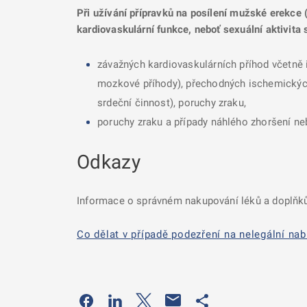
Při užívání přípravků na posílení mužské erekce (
kardiovaskulární funkce, neboť sexuální aktivita 
závažných kardiovaskulárních příhod včetně 
mozkové příhody), přechodných ischemických a
srdeční činnost), poruchy zraku,
poruchy zraku a případy náhlého zhoršení neb
Odkazy
Informace o správném nakupování léků a doplňků
Co dělat v případě podezření na nelegální nab
Odkaz se otevře na nové kartě
Odkaz se otevře na nové kartě
Odkaz se otevře na nové kartě