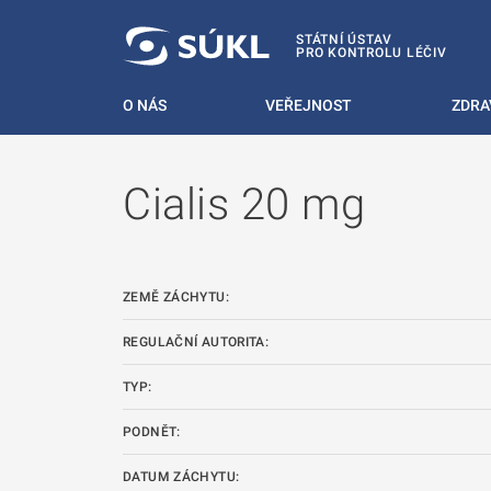
 NA HLAVNÍ OBSAH
STÁTNÍ ÚSTAV
PRO KONTROLU LÉČIV
O NÁS
VEŘEJNOST
ZDRA
Cialis 20 mg
ZEMĚ ZÁCHYTU:
REGULAČNÍ AUTORITA:
TYP:
PODNĚT:
DATUM ZÁCHYTU: