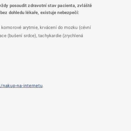
 vždy posoudit zdravotní stav pacienta, zvláště
 bez dohledu lékaře, existuje nebezpečí:
i, komorové arytmie, krvácení do mozku (cévní
ace (bušení srdce), tachykardie (zrychlená
/nakup-na-internetu
.