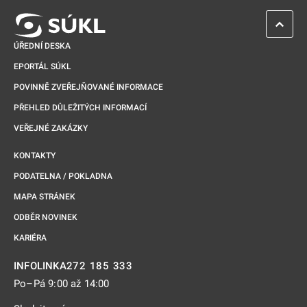
ZPĚT 
ÚŘEDNÍ DESKA
EPORTÁL SÚKL
POVINNĚ ZVEŘEJŇOVANÉ INFORMACE
PŘEHLED DŮLEŽITÝCH INFORMACÍ
VEŘEJNÉ ZAKÁZKY
KONTAKTY
PODATELNA / POKLADNA
MAPA STRÁNEK
ODBĚR NOVINEK
KARIÉRA
272 185 333
INFOLINKA
Po–Pá 9:00 až 14:00