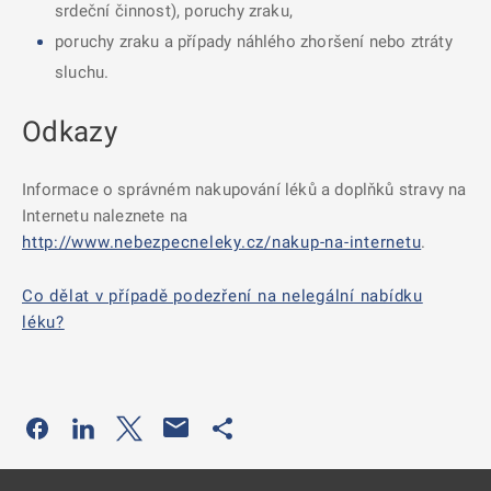
srdeční činnost), poruchy zraku,
poruchy zraku a případy náhlého zhoršení nebo ztráty
sluchu.
Odkazy
Informace o správném nakupování léků a doplňků stravy na
Internetu naleznete na
http://www.nebezpecneleky.cz/nakup-na-internetu
.
Co dělat v případě podezření na nelegální nabídku
léku?
Odkaz se otevře na nové kartě
Odkaz se otevře na nové kartě
Odkaz se otevře na nové kartě
Odkaz se otevře na nové kartě