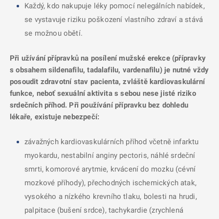
Každý, kdo nakupuje léky pomocí nelegálních nabídek,
se vystavuje riziku poškození vlastního zdraví a stává
se možnou obětí.
Při užívání přípravků na posílení mužské erekce (přípravky
s obsahem sildenafilu, tadalafilu, vardenafilu) je nutné vždy
posoudit zdravotní stav pacienta, zvláště kardiovaskulární
funkce, neboť sexuální aktivita s sebou nese jisté riziko
srdečních příhod. Při používání přípravku bez dohledu
lékaře, existuje nebezpečí:
závažných kardiovaskulárních příhod včetně infarktu
myokardu, nestabilní anginy pectoris, náhlé srdeční
smrti, komorové arytmie, krvácení do mozku (cévní
mozkové příhody), přechodných ischemických atak,
vysokého a nízkého krevního tlaku, bolesti na hrudi,
palpitace (bušení srdce), tachykardie (zrychlená