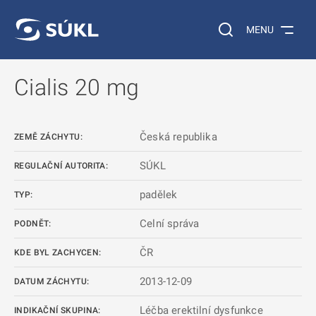
 NA HLAVNÍ OBSAH
Vyhledávání na web
MENU
Cialis 20 mg
Česká republika
ZEMĚ ZÁCHYTU:
SÚKL
REGULAČNÍ AUTORITA:
padělek
TYP:
Celní správa
PODNĚT:
ČR
KDE BYL ZACHYCEN:
2013-12-09
DATUM ZÁCHYTU:
Léčba erektilní dysfunkce
INDIKAČNÍ SKUPINA: