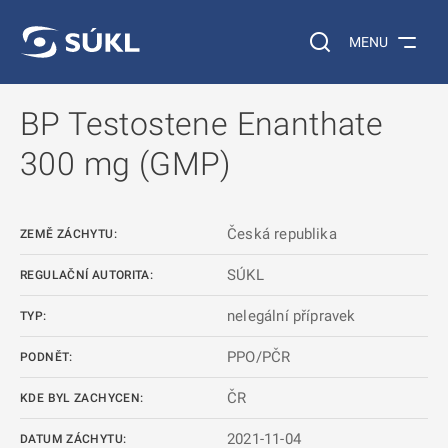
 NA HLAVNÍ OBSAH
Vyhledávání na web
MENU
BP Testostene Enanthate
300 mg (GMP)
Česká republika
ZEMĚ ZÁCHYTU:
SÚKL
REGULAČNÍ AUTORITA:
nelegální přípravek
TYP:
PPO/PČR
PODNĚT:
ČR
KDE BYL ZACHYCEN:
2021-11-04
DATUM ZÁCHYTU: