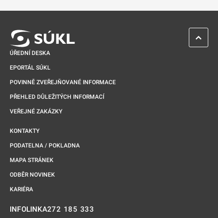
Odkaz se otevře na nové kartě
ZPĚT 
ÚŘEDNÍ DESKA
EPORTÁL SÚKL
POVINNĚ ZVEŘEJŇOVANÉ INFORMACE
PŘEHLED DŮLEŽITÝCH INFORMACÍ
VEŘEJNÉ ZAKÁZKY
KONTAKTY
PODATELNA / POKLADNA
MAPA STRÁNEK
ODBĚR NOVINEK
KARIÉRA
272 185 333
INFOLINKA