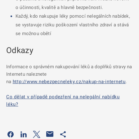
o účinnosti, kvalitě a hlavně bezpečnosti.
Každý, kdo nakupuje léky pomocí nelegálních nabídek,
se vystavuje riziku poškození vlastního zdraví a stává
se možnou obětí
Odkazy
Informace o správném nakupování léků a doplňků stravy na
Internetu naleznete
na
http://www.nebezpecneleky.cz/nakup-na-internetu
.
Co dělat v případě podezření na nelegální nabídku
léku?
Odkaz se otevře na nové kartě
Odkaz se otevře na nové kartě
Odkaz se otevře na nové kartě