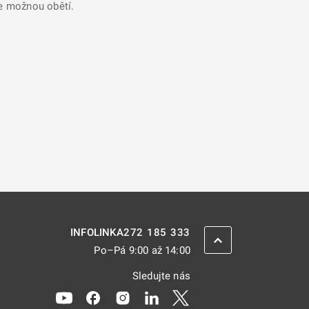
se možnou obětí.
272 185 333
INFOLINKA
ZPĚT NAHORU
Po–Pá 9:00 až 14:00
Sledujte nás
Odkaz se otevře na nové kartě
Odkaz se otevře na nové kartě
Odkaz se otevře na nové kartě
Odkaz se otevře na nové kar
Odkaz se otevře na nov