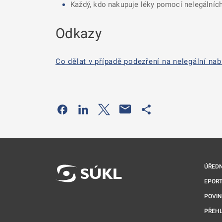
Každý, kdo nakupuje léky pomocí nelegálních 
Odkazy
Co dělat v případě podezření na nelegální nab
Odkaz se otevře na nové kartě
Odkaz se otevře na nové kartě
Odkaz se otevře na nové kartě
Odkaz se otevře na 
ÚŘEDN
EPORT
POVI
PŘEHL