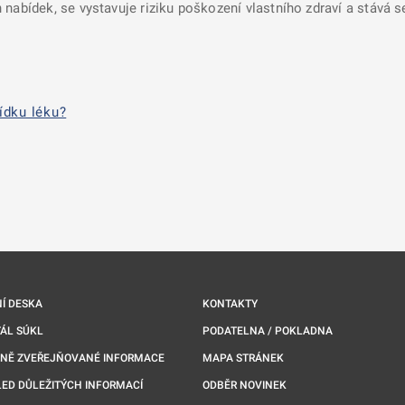
nabídek, se vystavuje riziku poškození vlastního zdraví a stává 
ídku léku?
nové kartě
Í DESKA
KONTAKTY
ÁL SÚKL
PODATELNA / POKLADNA
NNĚ ZVEŘEJŇOVANÉ INFORMACE
MAPA STRÁNEK
ED DŮLEŽITÝCH INFORMACÍ
ODBĚR NOVINEK