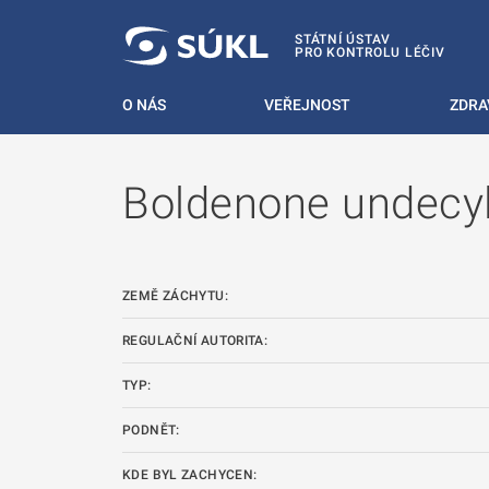
 NA HLAVNÍ OBSAH
STÁTNÍ ÚSTAV
PRO KONTROLU LÉČIV
O NÁS
VEŘEJNOST
ZDRA
Boldenone undecy
ZEMĚ ZÁCHYTU:
REGULAČNÍ AUTORITA:
TYP:
PODNĚT:
KDE BYL ZACHYCEN: