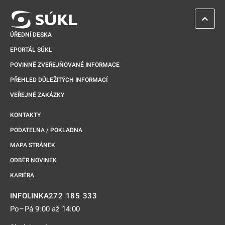
ZPĚT 
ÚŘEDNÍ DESKA
EPORTÁL SÚKL
POVINNĚ ZVEŘEJŇOVANÉ INFORMACE
PŘEHLED DŮLEŽITÝCH INFORMACÍ
VEŘEJNÉ ZAKÁZKY
KONTAKTY
PODATELNA / POKLADNA
MAPA STRÁNEK
ODBĚR NOVINEK
KARIÉRA
272 185 333
INFOLINKA
Po–Pá 9:00 až 14:00