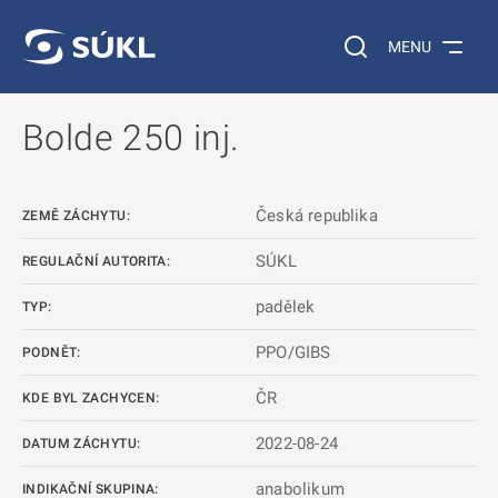
 NA HLAVNÍ OBSAH
Vyhledávání na web
MENU
Bolde 250 inj.
Česká republika
ZEMĚ ZÁCHYTU:
SÚKL
REGULAČNÍ AUTORITA:
padělek
TYP:
PPO/GIBS
PODNĚT:
ČR
KDE BYL ZACHYCEN:
2022-08-24
DATUM ZÁCHYTU:
anabolikum
INDIKAČNÍ SKUPINA: