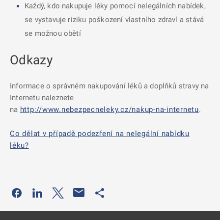
Každý, kdo nakupuje léky pomocí nelegálních nabídek,
se vystavuje riziku poškození vlastního zdraví a stává
se možnou obětí
Odkazy
Informace o správném nakupování léků a doplňků stravy na
Internetu naleznete
na
http://www.nebezpecneleky.cz/nakup-na-internetu
.
Co dělat v případě podezření na nelegální nabídku
léku?
Odkaz se otevře na nové kartě
Odkaz se otevře na nové kartě
Odkaz se otevře na nové kartě
Odkaz se otevře na nové kartě