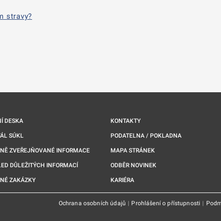
m stravy?
nové kartě
Í DESKA
KONTAKTY
ÁL SÚKL
PODATELNA / POKLADNA
NNĚ ZVEŘEJŇOVANÉ INFORMACE
MAPA STRÁNEK
ED DŮLEŽITÝCH INFORMACÍ
ODBĚR NOVINEK
NÉ ZAKÁZKY
KARIÉRA
Ochrana osobních údajů
|
Prohlášení o přístupnosti
|
Podm