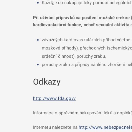
Každý, kdo nakupuje léky pomocí nelegálních 
Při užívání přípravků na posílení mužské erekce (
kardiovaskulární funkce, neboť sexuální aktivita 
závažných kardiovaskulárních příhod včetně 
mozkové příhody), přechodných ischemických a
srdeční činnost), poruchy zraku,
poruchy zraku a případy náhlého zhoršení neb
Odkazy
http://www.fda.gov/
Informace o správném nakupování léků a doplňků
Internetu naleznete na
http://www.nebezpecnele