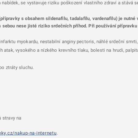
nabídek, se vystavuje riziku poškození vlastního zdraví a stává 
přípravky s obsahem sildenafilu, tadalafilu, vardenafilu) je nutné
s sebou nese jisté riziko srdečních příhod. Při používání přípravku
infarktu myokardu, nestabilní anginy pectoris, náhlé srdeční smrt
tak, vysokého a nízkého krevního tlaku, bolesti na hrudi, palpit
o ztráty sluchu.
 stravy na
ky.cz/nakup-na-internetu
.