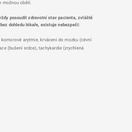
se možnou obětí.
 vždy posoudit zdravotní stav pacienta, zvláště
 bez dohledu lékaře, existuje nebezpečí:
i, komorové arytmie, krvácení do mozku (cévní
ace (bušení srdce), tachykardie (zrychlená