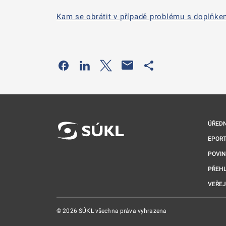
Kam se obrátit v případě problému s doplňke
Odkaz se otevře na nové kartě
Odkaz se otevře na nové kartě
Odkaz se otevře na nové kartě
Odkaz se otevře na 
ÚŘEDN
EPORT
POVI
PŘEHL
VEŘEJ
© 2026 SÚKL všechna práva vyhrazena