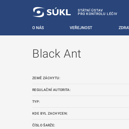
 NA HLAVNÍ OBSAH
STÁTNÍ ÚSTAV
PRO KONTROLU LÉČIV
O NÁS
VEŘEJNOST
ZDRA
Black Ant
ZEMĚ ZÁCHYTU:
REGULAČNÍ AUTORITA:
TYP:
KDE BYL ZACHYCEN:
ČÍSLO ŠARŽE: