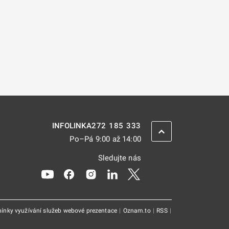
272 185 333
INFOLINKA
ZPĚT NAHORU
Po–Pá 9:00 až 14:00
Sledujte nás
Odkaz se otevře na nové kartě
Odkaz se otevře na nové kartě
Odkaz se otevře na nové kartě
Odkaz se otevře na nové kar
Odkaz se otevře na nov
ínky využívání služeb webové prezentace
|
Oznam.to
|
RSS
|