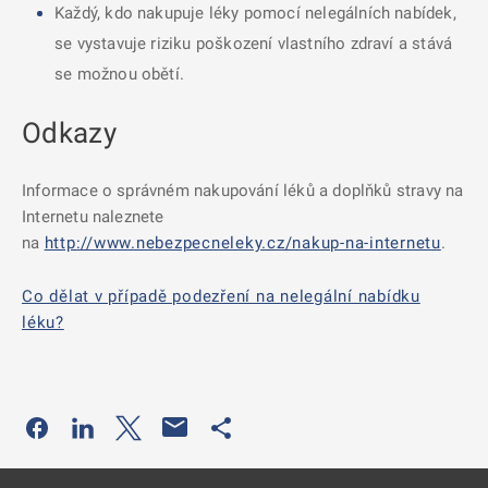
Každý, kdo nakupuje léky pomocí nelegálních nabídek,
se vystavuje riziku poškození vlastního zdraví a stává
se možnou obětí.
Odkazy
Informace o správném nakupování léků a doplňků stravy na
Internetu naleznete
na
http://www.nebezpecneleky.cz/nakup-na-internetu
.
Co dělat v případě podezření na nelegální nabídku
léku?
Odkaz se otevře na nové kartě
Odkaz se otevře na nové kartě
Odkaz se otevře na nové kartě
Odkaz se otevře na nové kartě