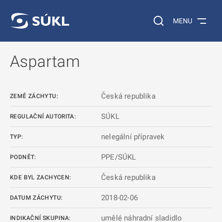
 NA HLAVNÍ OBSAH
Vyhledávání na web
MENU
Aspartam
Česká republika
ZEMĚ ZÁCHYTU:
SÚKL
REGULAČNÍ AUTORITA:
nelegální přípravek
TYP:
PPE/SÚKL
PODNĚT:
Česká republika
KDE BYL ZACHYCEN:
2018-02-06
DATUM ZÁCHYTU:
umělé náhradní sladidlo
INDIKAČNÍ SKUPINA: