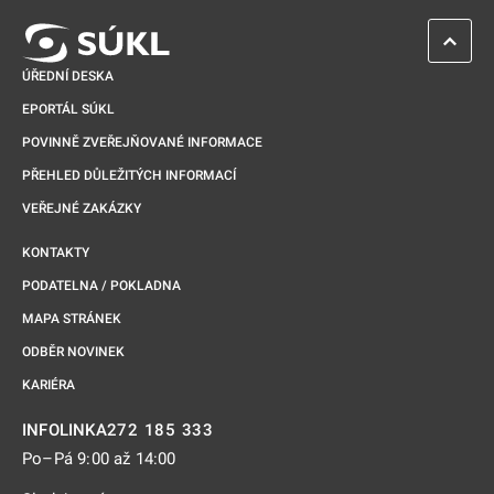
ZPĚT 
ÚŘEDNÍ DESKA
EPORTÁL SÚKL
POVINNĚ ZVEŘEJŇOVANÉ INFORMACE
PŘEHLED DŮLEŽITÝCH INFORMACÍ
VEŘEJNÉ ZAKÁZKY
KONTAKTY
PODATELNA / POKLADNA
MAPA STRÁNEK
ODBĚR NOVINEK
KARIÉRA
272 185 333
INFOLINKA
Po–Pá 9:00 až 14:00