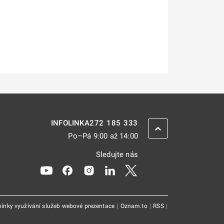
272 185 333
INFOLINKA
ZPĚT NAHORU
Po–Pá 9:00 až 14:00
Sledujte nás
Odkaz se otevře na nové kartě
Odkaz se otevře na nové kartě
Odkaz se otevře na nové kartě
Odkaz se otevře na nové kar
Odkaz se otevře na nov
ínky využívání služeb webové prezentace
|
Oznam.to
|
RSS
|