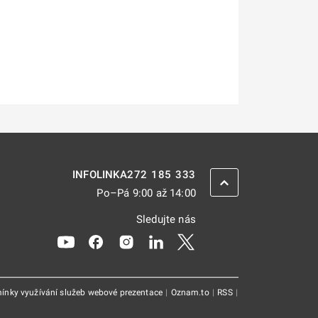
272 185 333
INFOLINKA
ZPĚT NAHORU
Po–Pá 9:00 až 14:00
Sledujte nás
Odkaz se otevře na nové kartě
Odkaz se otevře na nové kartě
Odkaz se otevře na nové kartě
Odkaz se otevře na nové kar
Odkaz se otevře na nov
ínky využívání služeb webové prezentace
|
Oznam.to
|
RSS
|