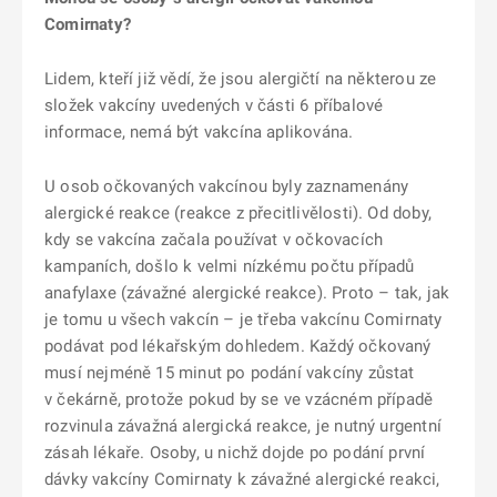
Comirnaty?
Lidem, kteří již vědí, že jsou alergičtí na některou ze
složek vakcíny uvedených v části 6 příbalové
informace, nemá být vakcína aplikována.
U osob očkovaných vakcínou byly zaznamenány
alergické reakce (reakce z přecitlivělosti). Od doby,
kdy se vakcína začala používat v očkovacích
kampaních, došlo k velmi nízkému počtu případů
anafylaxe (závažné alergické reakce). Proto – tak, jak
je tomu u všech vakcín – je třeba vakcínu Comirnaty
podávat pod lékařským dohledem. Každý očkovaný
musí nejméně 15 minut po podání vakcíny zůstat
v čekárně, protože pokud by se ve vzácném případě
rozvinula závažná alergická reakce, je nutný urgentní
zásah lékaře. Osoby, u nichž dojde po podání první
dávky vakcíny Comirnaty k závažné alergické reakci,