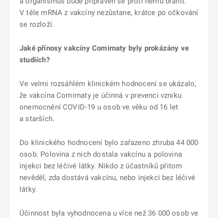
a organismus bude připraven se proti němu bránit.
V těle mRNA z vakcíny nezůstane, krátce po očkování
se rozloží.
Jaké přínosy vakcíny Comirnaty byly prokázány ve
studiích?
Ve velmi rozsáhlém klinickém hodnocení se ukázalo,
že vakcína Comirnaty je účinná v prevenci vzniku
onemocnění COVID‑19 u osob ve věku od 16 let
a starších.
Do klinického hodnocení bylo zařazeno zhruba 44 000
osob. Polovina z nich dostala vakcínu a polovina
injekci bez léčivé látky. Nikdo z účastníků přitom
nevěděl, zda dostává vakcínu, nebo injekci bez léčivé
látky.
Účinnost byla vyhodnocena u více než 36 000 osob ve