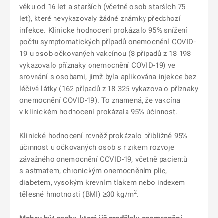
věku od 16 let a starších (včetně osob starších 75
let), které nevykazovaly žádné známky předchozí
infekce. Klinické hodnocení prokázalo 95% snížení
počtu symptomatických případů onemocnění COVID-
19 u osob očkovaných vakcínou (8 případů z 18 198
vykazovalo příznaky onemocnění COVID-19) ve
srovnání s osobami, jimž byla aplikována injekce bez
léčivé látky (162 případů z 18 325 vykazovalo příznaky
onemocnění COVID-19). To znamená, že vakcína
v klinickém hodnocení prokázala 95% účinnost.
Klinické hodnocení rovněž prokázalo přibližně 95%
účinnost u očkovaných osob s rizikem rozvoje
závažného onemocnění COVID-19, včetně pacientů
s astmatem, chronickým onemocněním plic,
diabetem, vysokým krevním tlakem nebo indexem
2
tělesné hmotnosti (BMI) ≥30 kg/m
.