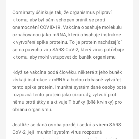
Comirnaty účinkuje tak, že organismus připraví
k tomu, aby byl sám schopen bránit se proti
onemocnění COVID-19. Vakcína obsahuje molekulu
označovanou jako mRNA, která obsahuje instrukce
k vytvoření spike proteinu. To je protein nacházející
se na povrchu viru SARS-CoV-2, který virus potřebuje
k tomu, aby mohl vstupovat do buněk organismu.
Když se vakcína podá člověku, některé z jeho buněk
získají instrukce z mRNA a budou dočasně vytvářet
tento spike protein. Imunitní systém dané osoby poté
rozpozná tento protein jako cizorodý, vytvoří proti
němu protilátky a aktivuje T buňky (bílé krvinky) pro
obranu organismu.
Jestliže se daná osoba později setká s virem SARS-
CoV-2, její imunitní systém virus rozpozná