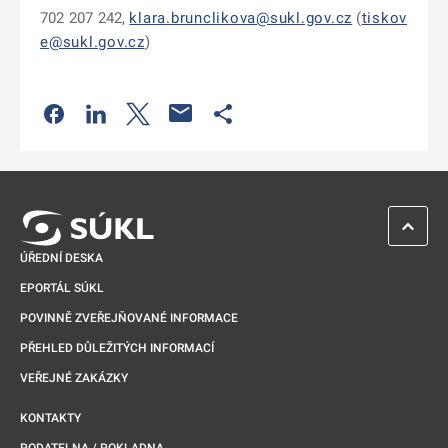
702 207 242,
klara.brunclikova@sukl.gov.cz
(
tiskov
e@sukl.gov.cz
)
Odkaz se otevře na nové kartě
Odkaz se otevře na nové kartě
Odkaz se otevře na nové kartě
Odkaz se otevře na nové kartě
ZPĚT 
ÚŘEDNÍ DESKA
EPORTÁL SÚKL
POVINNĚ ZVEŘEJŇOVANÉ INFORMACE
PŘEHLED DŮLEŽITÝCH INFORMACÍ
VEŘEJNÉ ZAKÁZKY
KONTAKTY