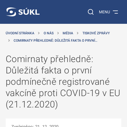
 NA HLAVNÍ OBSAH
Vyhledávání na web
MENU
ÚVODNÍ STRÁNKA
O NÁS
MÉDIA
TISKOVÉ ZPRÁVY
COMIRNATY PŘEHLEDNĚ: DŮLEŽITÁ FAKTA O PRVNÍ…
Comirnaty přehledně:
Důležitá fakta o první
podmínečně registrované
vakcíně proti COVID-19 v EU
(21.12.2020)
Zveřejněno: 21. 12. 2020