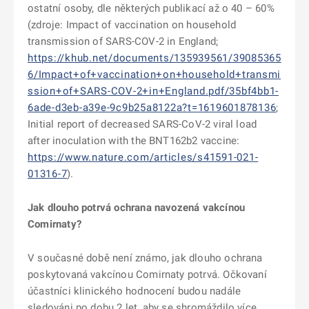
ostatní osoby, dle některých publikací až o 40 – 60%
(zdroje: Impact of vaccination on household
transmission of SARS-COV-2 in England;
https://khub.net/documents/135939561/39085365
6/Impact+of+vaccination+on+household+transmi
ssion+of+SARS-COV-2+in+England.pdf/35bf4bb1-
6ade-d3eb-a39e-9c9b25a8122a?t=1619601878136
;
Initial report of decreased SARS-CoV-2 viral load
after inoculation with the BNT162b2 vaccine:
https://www.nature.com/articles/s41591-021-
01316-7
).
Jak dlouho potrvá ochrana navozená vakcínou
Comirnaty?
V současné době není známo, jak dlouho ochrana
poskytovaná vakcínou Comirnaty potrvá. Očkovaní
účastníci klinického hodnocení budou nadále
sledováni po dobu 2 let, aby se shromáždilo více