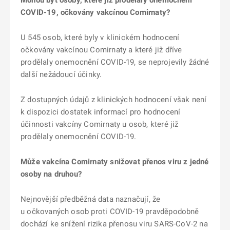
Mohou být osoby, které již prodělaly onemocnění
COVID-19, očkovány vakcínou Comirnaty?
U 545 osob, které byly v klinickém hodnocení
očkovány vakcínou Comirnaty a které již dříve
prodělaly onemocnění COVID-19, se neprojevily žádné
další nežádoucí účinky.
Z dostupných údajů z klinických hodnocení však není
k dispozici dostatek informací pro hodnocení
účinnosti vakcíny Comirnaty u osob, které již
prodělaly onemocnění COVID-19.
Může vakcína Comirnaty snižovat přenos viru z jedné
osoby na druhou?
Nejnovější předběžná data naznačují, že
u očkovaných osob proti COVID-19 pravděpodobně
dochází ke snížení rizika přenosu viru SARS-CoV-2 na