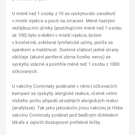
U méně než 1 osoby z 10 se vyskytovalo zarudnutí
v místě injekce a pocit na zvracení. Méně častými
nežádoucími účinky (postihujícími méně než 1 osobu
ze 100) bylo svědění v místě injekce, bolest
v končetině, zvětšené lymfatické uzliny, potíže se
spánkem a malátnost. Svalová slabost jedné strany
obličeje (akutní periferní obrna lícního nervu) se
vyskytla vzácně a postihla méně než 1 osobu z 1000
očkovaných.
U vakcíny Comirnaty podávané v rámci očkovacích
kampaní se vyskytly alergické reakce, včetně velmi
nízkého počtu případů závažných alergických reakcí
(anafylaxe). Tak jako jakoukoliv jinou vakcínu je třeba
vakcínu Comirnaty podávat pod bedlivým dohledem
lékaře a zajistit dostupnost potřebné léčby.