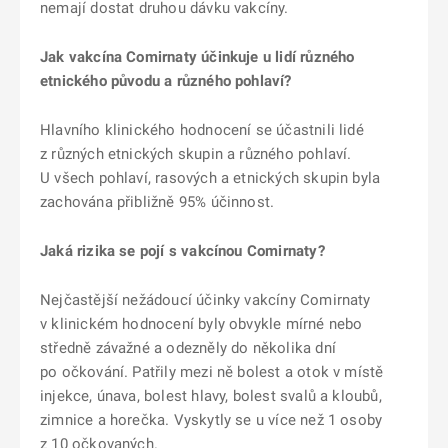
nemají dostat druhou dávku vakcíny.
Jak vakcína Comirnaty účinkuje u lidí různého
etnického původu a různého pohlaví?
Hlavního klinického hodnocení se účastnili lidé
z různých etnických skupin a různého pohlaví.
U všech pohlaví, rasových a etnických skupin byla
zachována přibližně 95% účinnost.
Jaká rizika se pojí s vakcínou Comirnaty?
Nejčastější nežádoucí účinky vakcíny Comirnaty
v klinickém hodnocení byly obvykle mírné nebo
středně závažné a odezněly do několika dní
po očkování. Patřily mezi ně bolest a otok v místě
injekce, únava, bolest hlavy, bolest svalů a kloubů,
zimnice a horečka. Vyskytly se u více než 1 osoby
z 10 očkovaných.