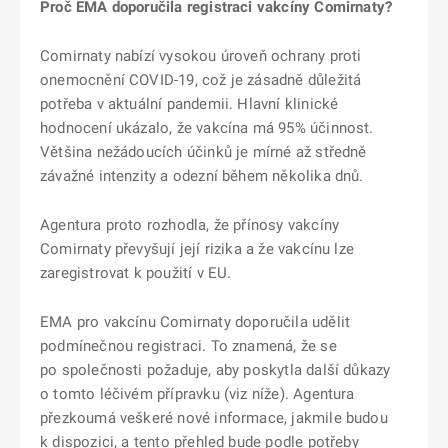
Proč EMA doporučila registraci vakcíny Comirnaty?
Comirnaty nabízí vysokou úroveň ochrany proti
onemocnění COVID-19, což je zásadně důležitá
potřeba v aktuální pandemii. Hlavní klinické
hodnocení ukázalo, že vakcína má 95% účinnost.
Většina nežádoucích účinků je mírné až středně
závažné intenzity a odezní během několika dnů.
Agentura proto rozhodla, že přínosy vakcíny
Comirnaty převyšují její rizika a že vakcínu lze
zaregistrovat k použití v EU.
EMA pro vakcínu Comirnaty doporučila udělit
podmínečnou registraci. To znamená, že se
po společnosti požaduje, aby poskytla další důkazy
o tomto léčivém přípravku (viz níže). Agentura
přezkoumá veškeré nové informace, jakmile budou
k dispozici, a tento přehled bude podle potřeby