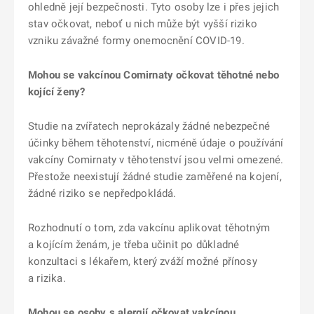
ohledně její bezpečnosti. Tyto osoby lze i přes jejich
stav očkovat, neboť u nich může být vyšší riziko
vzniku závažné formy onemocnění COVID-19.
Mohou se vakcínou Comirnaty očkovat těhotné nebo
kojící ženy?
Studie na zvířatech neprokázaly žádné nebezpečné
účinky během těhotenství, nicméně údaje o používání
vakcíny Comirnaty v těhotenství jsou velmi omezené.
Přestože neexistují žádné studie zaměřené na kojení,
žádné riziko se nepředpokládá.
Rozhodnutí o tom, zda vakcínu aplikovat těhotným
a kojícím ženám, je třeba učinit po důkladné
konzultaci s lékařem, který zváží možné přínosy
a rizika.
Mohou se osoby s alergií očkovat vakcínou