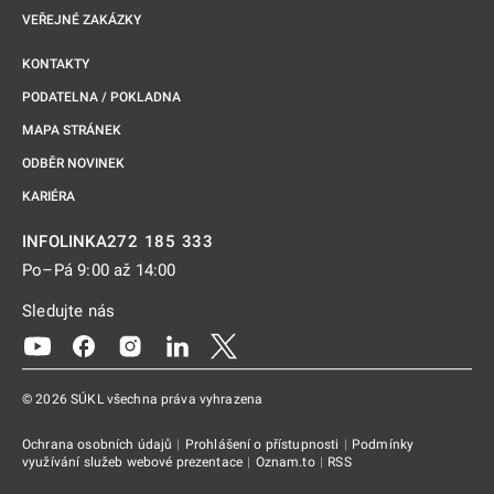
VEŘEJNÉ ZAKÁZKY
KONTAKTY
PODATELNA / POKLADNA
MAPA STRÁNEK
ODBĚR NOVINEK
KARIÉRA
272 185 333
INFOLINKA
Po–Pá 9:00 až 14:00
Sledujte nás
Odkaz se otevře na nové kartě
Odkaz se otevře na nové kartě
Odkaz se otevře na nové kartě
Odkaz se otevře na nové kartě
Odkaz se otevře na nové kartě
© 2026 SÚKL všechna práva vyhrazena
Ochrana osobních údajů
|
Prohlášení o přístupnosti
|
Podmínky
využívání služeb webové prezentace
|
Oznam.to
|
RSS