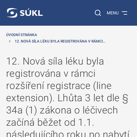
 NA HLAVNÍ OBSAH
Vyhledávání na web
MENU
ÚVODNÍ STRÁNKA
12. NOVÁ SÍLA LÉKU BYLA REGISTROVÁNA V RÁMCI…
12. Nová síla léku byla
registrována v rámci
rozšíření registrace (line
extension). Lhůta 3 let dle §
34a (1) zákona o léčivech
začíná běžet od 1.1.
následujícího roku po nabytí