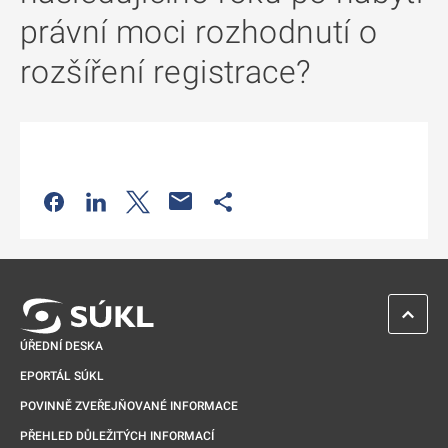
právní moci rozhodnutí o
rozšíření registrace?
Odkaz se otevře na nové kartě
Odkaz se otevře na nové kartě
Odkaz se otevře na nové kartě
Odkaz se otevře na nové kartě
ZPĚT 
ÚŘEDNÍ DESKA
EPORTÁL SÚKL
POVINNĚ ZVEŘEJŇOVANÉ INFORMACE
PŘEHLED DŮLEŽITÝCH INFORMACÍ