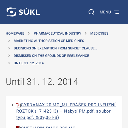
O MAIN CONTENT
Search on the web…
MENU
HOMEPAGE
PHARMACEUTICAL INDUSTRY
MEDICINES
MARKETING AUTHORISATION OF MEDICINES
DECISIONS ON EXEMPTION FROM SUNSET CLAUSE…
DISMISSED ON THE GROUNDS OF IRRELEVANCE
UNTIL 31. 12. 2014
Until 31. 12. 2014
CYRDANAX 20 MG_ML PRÁŠEK PRO INFUZNÍ
ROZTOK (17142313) – Nabytí PM.pdf, soubor
typu pdf, (809,06 kB)