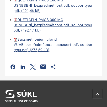
QUETIAPIN PMCS 200 MG
USNESENÍ_bezpředmětnost.pdf, soubor typu
pdf, (191,46 kB)
QUETIAPIN PMCS 300 MG
USNESENÍ_bezpředmětnost.pdf, soubor typu
pdf, (192,17 kB)
Suxamethonium clorid
VUAB_bezpředmětnost_usnesení.pdf, soubor
typu pdf, (275,59 kB)
Odkaz se otevře na nové kartě
Odkaz se otevře na nové kartě
Odkaz se otevře na nové kartě
Odkaz se otevře na nové kartě
SCROL
OFFICIAL NOTICE BOARD