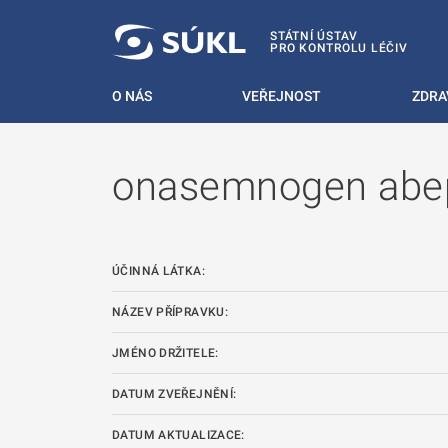
 NA HLAVNÍ OBSAH
STÁTNÍ ÚSTAV
PRO KONTROLU LÉČIV
O NÁS
VEŘEJNOST
ZDRA
onasemnogen abe
ÚČINNÁ LÁTKA:
NÁZEV PŘÍPRAVKU:
JMÉNO DRŽITELE:
DATUM ZVEŘEJNĚNÍ:
DATUM AKTUALIZACE: