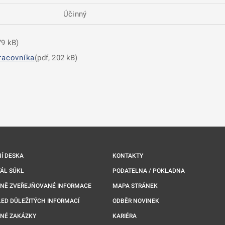
Účinný
79 kB)
racovníka
(pdf, 202 kB)
nové kartě
Í DESKA
KONTAKTY
ÁL SÚKL
PODATELNA / POKLADNA
NNĚ ZVEŘEJŇOVANÉ INFORMACE
MAPA STRÁNEK
ED DŮLEŽITÝCH INFORMACÍ
ODBĚR NOVINEK
NÉ ZAKÁZKY
KARIÉRA