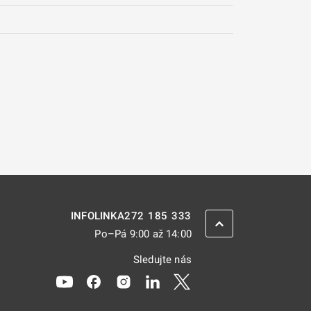
272 185 333
INFOLINKA
ZPĚT NAHORU
Po–Pá 9:00 až 14:00
Sledujte nás
Odkaz se otevře na nové kartě
Odkaz se otevře na nové kartě
Odkaz se otevře na nové kartě
Odkaz se otevře na nové kar
Odkaz se otevře na nov