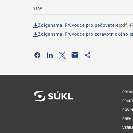
STAV:
Zolgensma_Průvodce pro pečovatele
(pdf, 4
Zolgensma_Průvodce pro zdravotnického p
Odkaz se otevře na nové kartě
Odkaz se otevře na nové kartě
Odkaz se otevře na nové kartě
Odkaz se otevře na 
ÚŘEDN
EPORT
POVI
PŘEHL
VEŘEJ