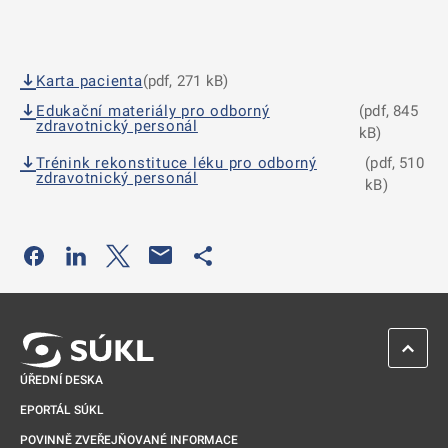
Karta pacienta
(pdf, 271 kB)
Edukační materiály pro odborný
(pdf, 845
zdravotnický personál
kB)
Trénink rekonstituce léku pro odborný
(pdf, 510
zdravotnický personál
kB)
Odkaz se otevře na nové kartě
Odkaz se otevře na nové kartě
Odkaz se otevře na nové kartě
Odkaz se otevře na nové kartě
ZPĚT 
ÚŘEDNÍ DESKA
EPORTÁL SÚKL
POVINNĚ ZVEŘEJŇOVANÉ INFORMACE