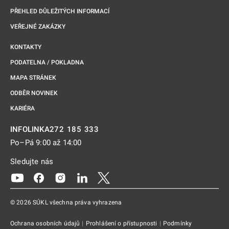
PŘEHLED DŮLEŽITÝCH INFORMACÍ
VEŘEJNÉ ZAKÁZKY
KONTAKTY
PODATELNA / POKLADNA
MAPA STRÁNEK
ODBĚR NOVINEK
KARIÉRA
272 185 333
INFOLINKA
Po–Pá 9:00 až 14:00
Sledujte nás
Odkaz se otevře na nové kartě
Odkaz se otevře na nové kartě
Odkaz se otevře na nové kartě
Odkaz se otevře na nové kartě
Odkaz se otevře na nové kartě
© 2026 SÚKL všechna práva vyhrazena
Ochrana osobních údajů
|
Prohlášení o přístupnosti
|
Podmínky