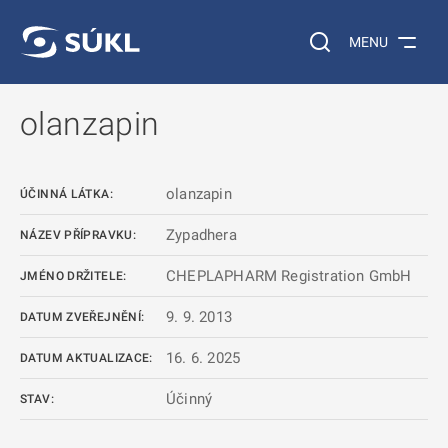
 NA HLAVNÍ OBSAH
Vyhledávání na web
MENU
olanzapin
olanzapin
ÚČINNÁ LÁTKA:
Zypadhera
NÁZEV PŘÍPRAVKU:
CHEPLAPHARM Registration GmbH
JMÉNO DRŽITELE:
9. 9. 2013
DATUM ZVEŘEJNĚNÍ:
16. 6. 2025
DATUM AKTUALIZACE:
Účinný
STAV: