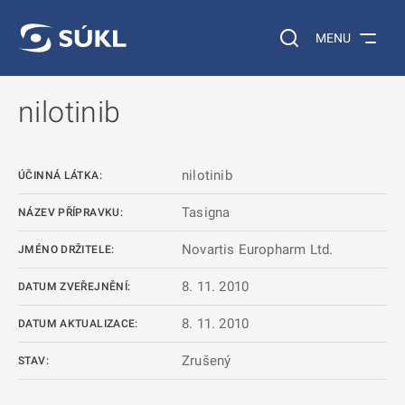
 NA HLAVNÍ OBSAH
Vyhledávání na web
MENU
nilotinib
nilotinib
ÚČINNÁ LÁTKA:
Tasigna
NÁZEV PŘÍPRAVKU:
Novartis Europharm Ltd.
JMÉNO DRŽITELE:
8. 11. 2010
DATUM ZVEŘEJNĚNÍ:
8. 11. 2010
DATUM AKTUALIZACE:
Zrušený
STAV: