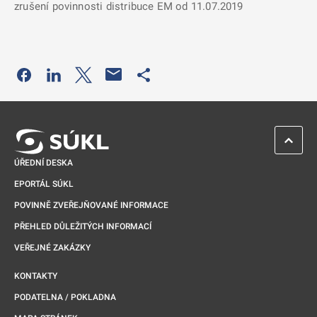
zrušení povinnosti distribuce EM od 11.07.2019
Odkaz se otevře na nové kartě
Odkaz se otevře na nové kartě
Odkaz se otevře na nové kartě
Odkaz se otevře na nové kartě
ZPĚT 
ÚŘEDNÍ DESKA
EPORTÁL SÚKL
POVINNĚ ZVEŘEJŇOVANÉ INFORMACE
PŘEHLED DŮLEŽITÝCH INFORMACÍ
VEŘEJNÉ ZAKÁZKY
KONTAKTY
PODATELNA / POKLADNA