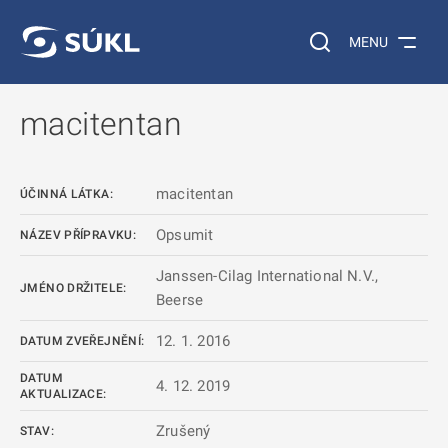
 NA HLAVNÍ OBSAH
Vyhledávání na web
MENU
macitentan
macitentan
ÚČINNÁ LÁTKA:
Opsumit
NÁZEV PŘÍPRAVKU:
Janssen-Cilag International N.V.,
JMÉNO DRŽITELE:
Beerse
12. 1. 2016
DATUM ZVEŘEJNĚNÍ:
DATUM
4. 12. 2019
AKTUALIZACE:
Zrušený
STAV: