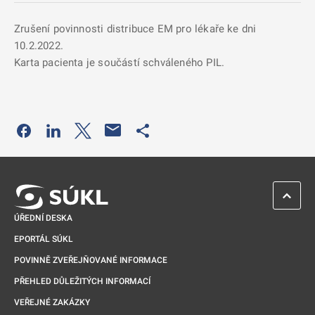
Zrušení povinnosti distribuce EM pro lékaře ke dni
10.2.2022.
Karta pacienta je součástí schváleného PIL.
Odkaz se otevře na nové kartě
Odkaz se otevře na nové kartě
Odkaz se otevře na nové kartě
Odkaz se otevře na nové kartě
ZPĚT 
ÚŘEDNÍ DESKA
EPORTÁL SÚKL
POVINNĚ ZVEŘEJŇOVANÉ INFORMACE
PŘEHLED DŮLEŽITÝCH INFORMACÍ
VEŘEJNÉ ZAKÁZKY