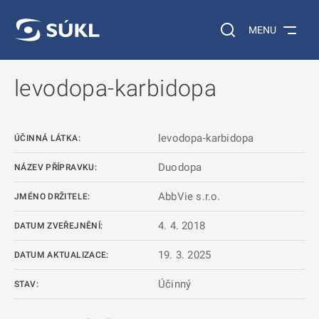
 NA HLAVNÍ OBSAH
Vyhledávání na web
MENU
levodopa-karbidopa
levodopa-karbidopa
ÚČINNÁ LÁTKA:
Duodopa
NÁZEV PŘÍPRAVKU:
AbbVie s.r.o.
JMÉNO DRŽITELE:
4. 4. 2018
DATUM ZVEŘEJNĚNÍ:
19. 3. 2025
DATUM AKTUALIZACE:
Účinný
STAV: