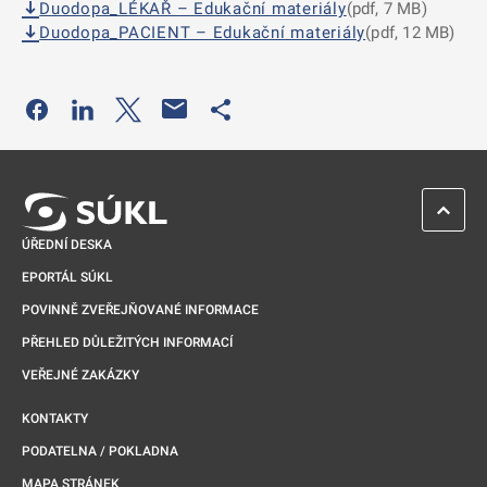
Duodopa_LÉKAŘ – Edukační materiály
(pdf, 7 MB)
Duodopa_PACIENT – Edukační materiály
(pdf, 12 MB)
Odkaz se otevře na nové kartě
Odkaz se otevře na nové kartě
Odkaz se otevře na nové kartě
Odkaz se otevře na nové kartě
ZPĚT 
ÚŘEDNÍ DESKA
EPORTÁL SÚKL
POVINNĚ ZVEŘEJŇOVANÉ INFORMACE
PŘEHLED DŮLEŽITÝCH INFORMACÍ
VEŘEJNÉ ZAKÁZKY
KONTAKTY
PODATELNA / POKLADNA
MAPA STRÁNEK