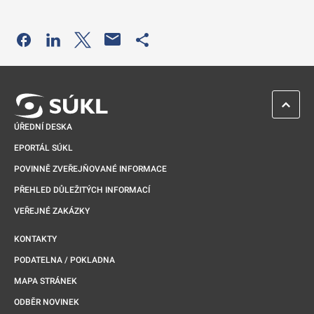
Odkaz se otevře na nové kartě
Odkaz se otevře na nové kartě
Odkaz se otevře na nové kartě
Odkaz se otevře na nové kartě
ZPĚT 
ÚŘEDNÍ DESKA
EPORTÁL SÚKL
POVINNĚ ZVEŘEJŇOVANÉ INFORMACE
PŘEHLED DŮLEŽITÝCH INFORMACÍ
VEŘEJNÉ ZAKÁZKY
KONTAKTY
PODATELNA / POKLADNA
MAPA STRÁNEK
ODBĚR NOVINEK