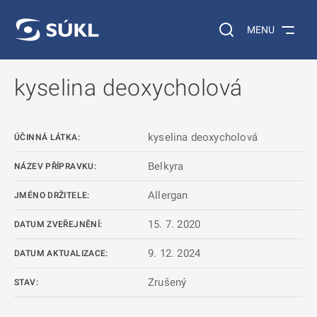
 NA HLAVNÍ OBSAH
Vyhledávání na web
MENU
kyselina deoxycholová
kyselina deoxycholová
ÚČINNÁ LÁTKA:
Belkyra
NÁZEV PŘÍPRAVKU:
Allergan
JMÉNO DRŽITELE:
15. 7. 2020
DATUM ZVEŘEJNĚNÍ:
9. 12. 2024
DATUM AKTUALIZACE:
Zrušený
STAV: