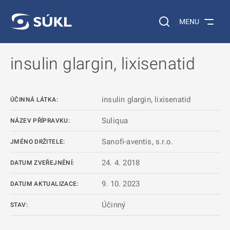
 NA HLAVNÍ OBSAH
Vyhledávání na web
MENU
insulin glargin, lixisenatid
insulin glargin, lixisenatid
ÚČINNÁ LÁTKA:
Suliqua
NÁZEV PŘÍPRAVKU:
Sanofi-aventis, s.r.o.
JMÉNO DRŽITELE:
24. 4. 2018
DATUM ZVEŘEJNĚNÍ:
9. 10. 2023
DATUM AKTUALIZACE:
Účinný
STAV: