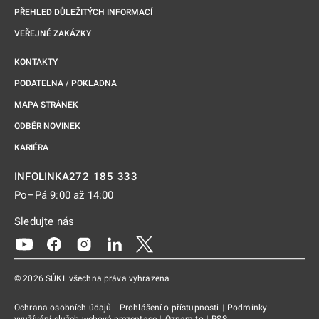
PŘEHLED DŮLEŽITÝCH INFORMACÍ
VEŘEJNÉ ZAKÁZKY
KONTAKTY
PODATELNA / POKLADNA
MAPA STRÁNEK
ODBĚR NOVINEK
KARIÉRA
272 185 333
INFOLINKA
Po–Pá 9:00 až 14:00
Sledujte nás
Odkaz se otevře na nové kartě
Odkaz se otevře na nové kartě
Odkaz se otevře na nové kartě
Odkaz se otevře na nové kartě
Odkaz se otevře na nové kartě
© 2026 SÚKL všechna práva vyhrazena
Ochrana osobních údajů
|
Prohlášení o přístupnosti
|
Podmínky