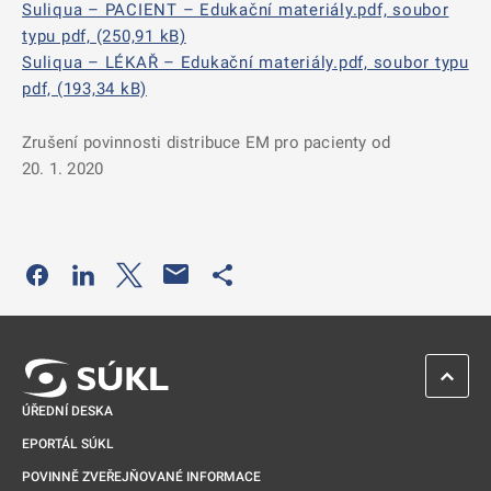
Suliqua – PACIENT – Edukační materiály.pdf, soubor
typu pdf, (250,91 kB)
Suliqua – LÉKAŘ – Edukační materiály.pdf, soubor typu
pdf, (193,34 kB)
Zrušení povinnosti distribuce EM pro pacienty od
20. 1. 2020
Odkaz se otevře na nové kartě
Odkaz se otevře na nové kartě
Odkaz se otevře na nové kartě
Odkaz se otevře na nové kartě
ZPĚT 
ÚŘEDNÍ DESKA
EPORTÁL SÚKL
POVINNĚ ZVEŘEJŇOVANÉ INFORMACE