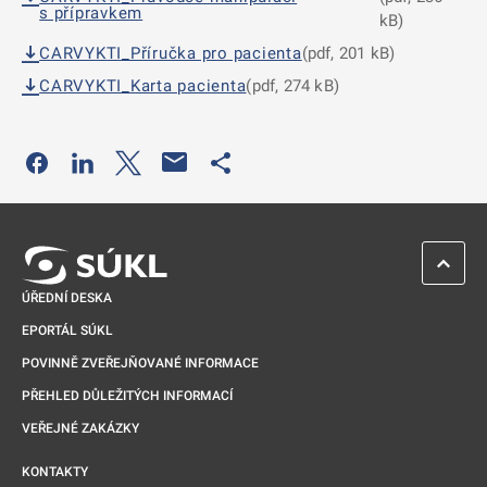
s přípravkem
kB)
CARVYKTI_Příručka pro pacienta
(pdf, 201 kB)
CARVYKTI_Karta pacienta
(pdf, 274 kB)
Odkaz se otevře na nové kartě
Odkaz se otevře na nové kartě
Odkaz se otevře na nové kartě
Odkaz se otevře na nové kartě
ZPĚT 
ÚŘEDNÍ DESKA
EPORTÁL SÚKL
POVINNĚ ZVEŘEJŇOVANÉ INFORMACE
PŘEHLED DŮLEŽITÝCH INFORMACÍ
VEŘEJNÉ ZAKÁZKY
KONTAKTY