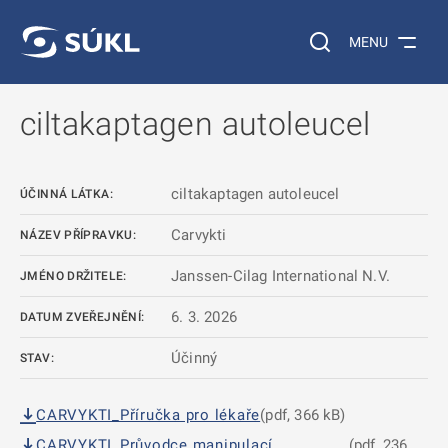
 NA HLAVNÍ OBSAH
Vyhledávání na web
MENU
ciltakaptagen autoleucel
ciltakaptagen autoleucel
ÚČINNÁ LÁTKA:
Carvykti
NÁZEV PŘÍPRAVKU:
Janssen-Cilag International N.V.
JMÉNO DRŽITELE:
6. 3. 2026
DATUM ZVEŘEJNĚNÍ:
Účinný
STAV:
CARVYKTI_Příručka pro lékaře
(pdf, 366 kB)
CARVYKTI_Průvodce manipulací
(pdf, 236