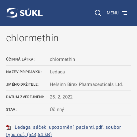
 NA HLAVNÍ OBSAH
Vyhledávání na web
MENU
chlormethin
chlormethin
ÚČINNÁ LÁTKA:
Ledaga
NÁZEV PŘÍPRAVKU:
Helsinn Birex Pharmaceuticals Ltd.
JMÉNO DRŽITELE:
25. 2. 2022
DATUM ZVEŘEJNĚNÍ:
Účinný
STAV:
Ledaga_sáček_upozornění_pacienti.pdf, soubor
typu pdf, (544,54 kB)