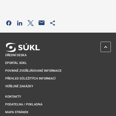
Odkaz se otevře na nové kartě
Odkaz se otevře na nové kartě
Odkaz se otevře na nové kartě
Odkaz se otevře na nové kartě
ZPĚT 
ÚŘEDNÍ DESKA
EPORTÁL SÚKL
POVINNĚ ZVEŘEJŇOVANÉ INFORMACE
PŘEHLED DŮLEŽITÝCH INFORMACÍ
VEŘEJNÉ ZAKÁZKY
KONTAKTY
PODATELNA / POKLADNA
MAPA STRÁNEK