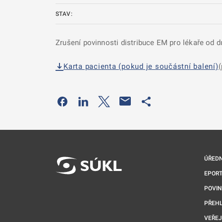
STAV:
Zrušení povinnosti distribuce EM pro lékaře od 
Karta pacienta (pokud je součástní balení)
(
Odkaz se otevře na nové kartě
Odkaz se otevře na nové kartě
Odkaz se otevře na nové kartě
Odkaz se otevře na 
ÚŘEDN
EPORT
POVI
PŘEHL
VEŘEJ