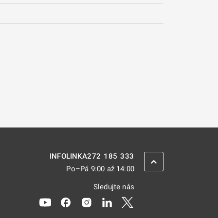
272 185 333
INFOLINKA
ZPĚT NAHORU
Po–Pá 9:00 až 14:00
Sledujte nás
Odkaz se otevře na nové kartě
Odkaz se otevře na nové kartě
Odkaz se otevře na nové kartě
Odkaz se otevře na nové kar
Odkaz se otevře na nov