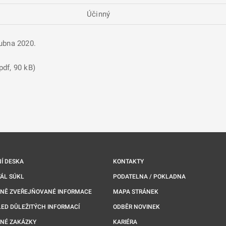
Účinný
dubna 2020.
pdf, 90 kB)
nové kartě
Í DESKA
KONTAKTY
ÁL SÚKL
PODATELNA / POKLADNA
NNĚ ZVEŘEJŇOVANÉ INFORMACE
MAPA STRÁNEK
ED DŮLEŽITÝCH INFORMACÍ
ODBĚR NOVINEK
NÉ ZAKÁZKY
KARIÉRA