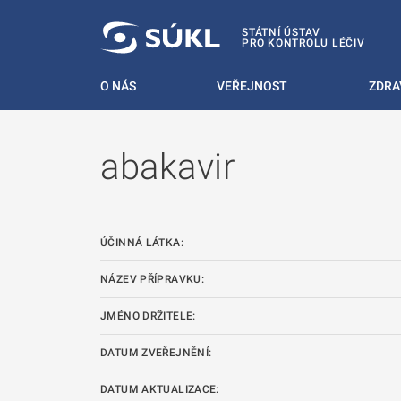
 NA HLAVNÍ OBSAH
STÁTNÍ ÚSTAV
PRO KONTROLU LÉČIV
O NÁS
VEŘEJNOST
ZDRA
abakavir
ÚČINNÁ LÁTKA:
NÁZEV PŘÍPRAVKU:
JMÉNO DRŽITELE:
DATUM ZVEŘEJNĚNÍ:
DATUM AKTUALIZACE: