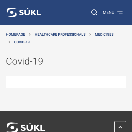
O MAIN CONTENT
Search on the web…
MENU
HOMEPAGE
HEALTHCARE PROFESSIONALS
MEDICINES
COVID-19
Covid-19
SCROL