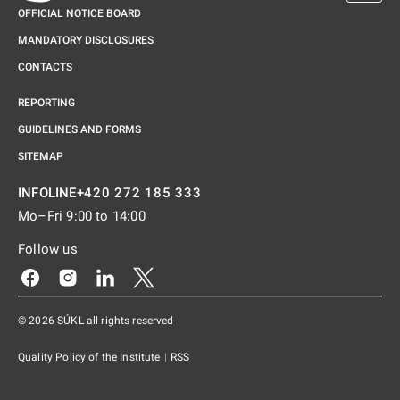
OFFICIAL NOTICE BOARD
MANDATORY DISCLOSURES
CONTACTS
REPORTING
GUIDELINES AND FORMS
SITEMAP
+420 272 185 333
INFOLINE
Mo–Fri 9:00 to 14:00
Follow us
Odkaz se otevře na nové kartě
Odkaz se otevře na nové kartě
Odkaz se otevře na nové kartě
Odkaz se otevře na nové kartě
© 2026 SÚKL all rights reserved
Quality Policy of the Institute
|
RSS