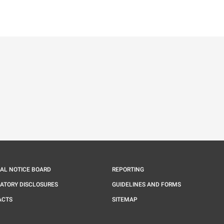
ě
é kartě
ře na nové kartě
IAL NOTICE BOARD
REPORTING
ATORY DISCLOSURES
GUIDELINES AND FORMS
ACTS
SITEMAP