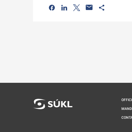
Odkaz se otevře na nové kartě
Odkaz se otevře na nové kart
Odkaz se otevře na nov
Odkaz se otev
OFFIC
MAND
CONT