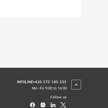
+420 272 185 333
INFOLINE
SCROLL BACK UP
Mo–Fri 9:00 to 14:00
Follow us
Odkaz se otevře na nové kartě
Odkaz se otevře na nové kartě
Odkaz se otevře na nové kar
Odkaz se otevře na nov