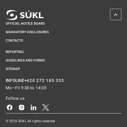
SCROL
OFFICIAL NOTICE BOARD
MANDATORY DISCLOSURES
CONTACTS
REPORTING
GUIDELINES AND FORMS
SITEMAP
+420 272 185 333
INFOLINE
Mo–Fri 9:00 to 14:00
Follow us
Odkaz se otevře na nové kartě
Odkaz se otevře na nové kartě
Odkaz se otevře na nové kartě
Odkaz se otevře na nové kartě
© 2026 SÚKL all rights reserved