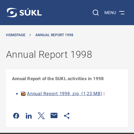
O MAIN CONTENT
Search on the web…
MENU
HOMEPAGE
ANNUAL REPORT 1998
Annual Report 1998
Annual Report of the SUKL activities in 1998
Annual Report 1998, zip, (1,23 MB)
|
Odkaz se otevře na nové kartě
Odkaz se otevře na nové kartě
Odkaz se otevře na nové kartě
Odkaz se otevře na nové kartě