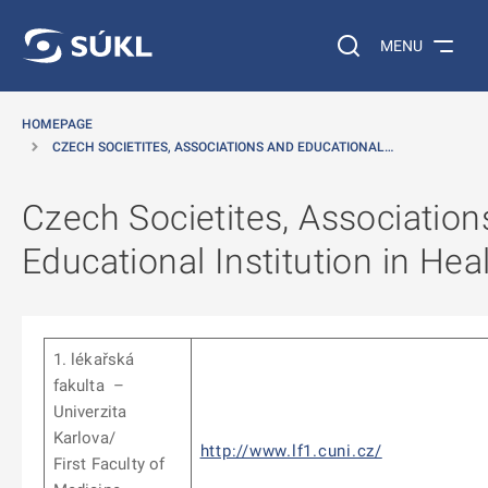
O MAIN CONTENT
Search on the web…
MENU
HOMEPAGE
CZECH SOCIETITES, ASSOCIATIONS AND EDUCATIONAL…
Czech Societites, Association
Educational Institution in Hea
1. lékařská
fakulta –
Univerzita
Karlova/
http://www.lf1.cuni.cz/
First Faculty of