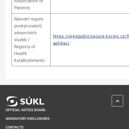
Association of
Patients
Národní registr
poskytovatelů
zdravotních
https://eregpublicsecure.ksrzis.cz
služeb /
aplikaci
Registry of
Health
Establishments
SCROL
OFFICIAL NOTICE BOARD
MANDATORY DISCLOSURES
CONTACTS