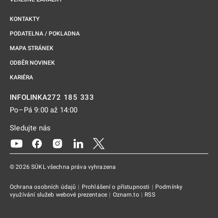
KONTAKTY
PODATELNA / POKLADNA
MAPA STRÁNEK
ODBĚR NOVINEK
KARIÉRA
272 185 333
INFOLINKA
Po–Pá 9:00 až 14:00
Sledujte nás
Odkaz se otevře na nové kartě
Odkaz se otevře na nové kartě
Odkaz se otevře na nové kartě
Odkaz se otevře na nové kartě
Odkaz se otevře na nové kartě
© 2026 SÚKL všechna práva vyhrazena
Ochrana osobních údajů
|
Prohlášení o přístupnosti
|
Podmínky
využívání služeb webové prezentace
|
Oznam.to
|
RSS