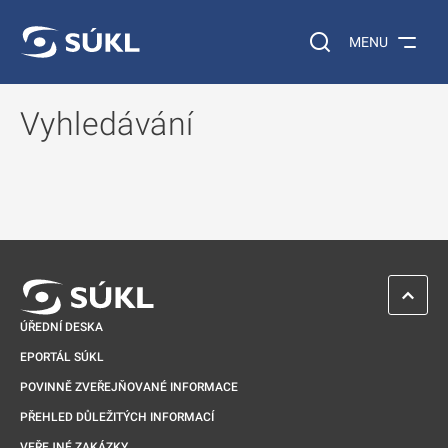
A VÝSLEDKY VYHLEDÁVÁNÍ
ESKOČIT NA FILTRY
Vyhledávání na web
MENU
Vyhledávání
ZPĚT 
ÚŘEDNÍ DESKA
EPORTÁL SÚKL
POVINNĚ ZVEŘEJŇOVANÉ INFORMACE
PŘEHLED DŮLEŽITÝCH INFORMACÍ
VEŘEJNÉ ZAKÁZKY