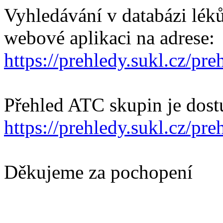
Vyhledávání v databázi lék
webové aplikaci na adrese:
https://prehledy.sukl.cz/pre
Přehled ATC skupin je dost
https://prehledy.sukl.cz/pr
Děkujeme za pochopení