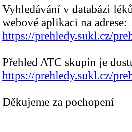
Vyhledávání v databázi lék
webové aplikaci na adrese:
https://prehledy.sukl.cz/pre
Přehled ATC skupin je dost
https://prehledy.sukl.cz/pr
Děkujeme za pochopení