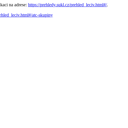
kaci na adrese:
https://prehledy.sukl.cz/prehled_leciv.html#/
.
rehled_leciv.html#/atc-skupiny