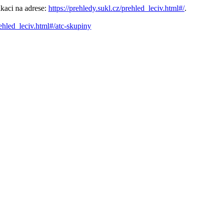
kaci na adrese:
https://prehledy.sukl.cz/prehled_leciv.html#/
.
rehled_leciv.html#/atc-skupiny