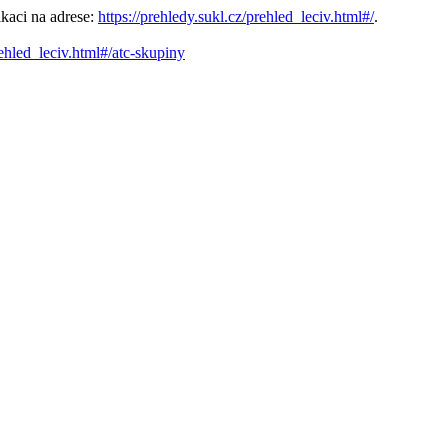
kaci na adrese:
https://prehledy.sukl.cz/prehled_leciv.html#/
.
rehled_leciv.html#/atc-skupiny