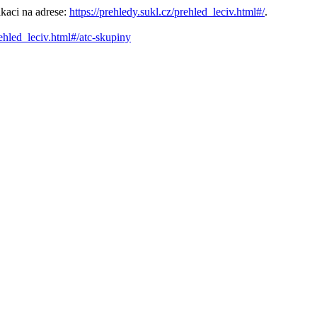
kaci na adrese:
https://prehledy.sukl.cz/prehled_leciv.html#/
.
rehled_leciv.html#/atc-skupiny