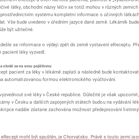
čivé látky, obchodní názvy léčiv se totiž mohou v různých zemích 
prostřednictvím systému kompletní informace o účinných látkách,
dat. Vše bude uvedeno v úředním jazyce dané země. Lékárník bude m
že být užitečné.
dešle se informace o výdeji zpět do země vystavení eReceptu. Pře
 pacient léky vyzvedl.
 a obrátí se na svou pojišťovnu
cept pacient za léky v lékárně zaplatí a následně bude kontaktovat
 na automatizovanou formou elektronického vyúčtování.
zvednout své léky v České republice. Důležité je však upozornit,
ékárny v Česku a dalších zapojených státech budou na vydávání lé
eskripce nadále zůstane zachována možnost předepisování listinnýc
 eRecept mohl být spuštěn, je Chorvatsko. Právě s touto zemí jso