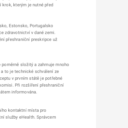
 krok, kterým je nutné před
nsko, Estonsko, Portugalsko
ce zdravotnictví v dané zemi.
ní přeshraniční preskripce už
je poměrně složitý a zahrnuje mnoho
 a to je technické schválení ze
ceptu v prvním státě je potřebné
omisi. Při rozšíření přeshraniční
státem informována.
ího kontaktní místa pro
ční služby eHealth. Správcem