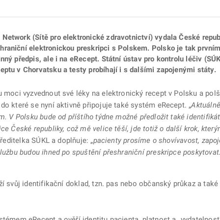
Network (Sítě pro elektronické zdravotnictví) vydala České repu
raniční elektronickou preskripci s Polskem. Polsko je tak první
nný předpis, ale i na eRecept. Státní ústav pro kontrolu léčiv (SÚ
ptu v Chorvatsku a testy probíhají i s dalšími zapojenými státy.
u moci vyzvednout své léky na elektronický recept v Polsku a polšt
do které se nyní aktivně připojuje také systém eRecept. „
Aktuálně
m. V Polsku bude od příštího týdne možné předložit také identifikát
ce České republiky, což mě velice těší, jde totiž o další krok, kte
 ředitelka SÚKL a doplňuje: „
pacienty prosíme o shovívavost, zapoj
službu budou ihned po spuštění přeshraniční preskripce poskytovat.
í svůj identifikační doklad, tzn. pas nebo občanský průkaz a také 
stémem eRecept a ověří identitu pacienta, platnost a „vydatelnost“