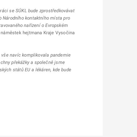
upráci se SÚKL bude zprostředkovávat
b Národního kontaktního místa pro
řipravovaného nařízení o Evropském
dl náměstek hejtmana Kraje Vysočina
t, vše navíc komplikovala pandemie
echny překážky a společně jsme
nských států EU a lékáren, kde bude