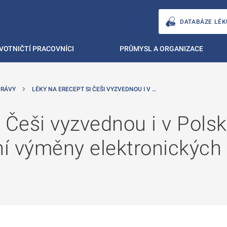
DATABÁZE LÉK
VOTNIČTÍ PRACOVNÍCI
PRŮMYSL A ORGANIZACE
PRÁVY
LÉKY NA ERECEPT SI ČEŠI VYZVEDNOU I V …
 Češi vyzvednou i v Pols
ní výměny elektronických