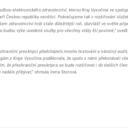
službou elektronického zdravotnictví, kterou Kraj Vysočina ve spol
ří Českou republiku navštíví. Pokračujeme tak v rozšiřování služe
šem zdravotnictví hrát stále důležitější roli, obzvlášť ve světle p
ého budou výše uvedené služby pro všechny státy EU povinné
,“ uve
.
eshraniční preskripcí předcházelo mnoho testování a náročný audi
gům z Kraje Vysočina poděkovala, že spolu s námi překonávali vš
řím, že přeshraniční preskripce se bude rozšiřovat i do dalších čle
 nadále přibývat
,“ shrnula Irena Storová.
ě
é kartě
ře na nové kartě