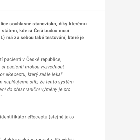
blice souhlasné stanovisko, díky kterému
m státem, kde si Češi budou moci
KL) má za sebou také testování, které je
í pacienti v České republice,
 si pacienti mohou vyzvednout
or eReceptu, který zašle lékař
rým naplňujeme slib, že tento systém
ení do přeshraniční výměny je pro
“
identifikátor eReceptu (stejně jako
 elektronického receptu. Při výdeji