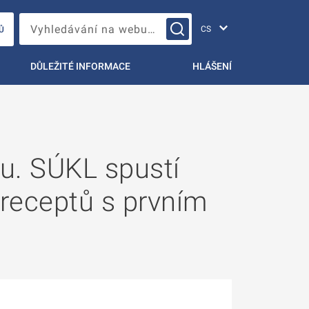
Změna jazyka
Vyhledávání na webu…
Ů
DŮLEŽITÉ INFORMACE
HLÁŠENÍ
ku. SÚKL spustí
 receptů s prvním