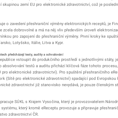
 skupinou zemí EU pro elektronické zdravotnictví, což je poslední
uje o zavedení přeshraniční výměny elektronických receptů, je Fi
je zcela dobrovolné a má na něj vliv především úroveň elektroniza
ínkou pro zapojení do přeshraniční výměny. První kroky ke spuště
sko, Lotyšsko, Itálie, Litva a Kypr.
tech předcházejí testy, audity a schvalování
publice vstoupit do produkčního prostředí s jednotlivými státy, 
o absolvování testů a auditu přichází klíčová fáze tohoto procesu,
pro elektronické zdravotnictví). Pro spuštění přeshraničního eRe
 (Sítě pro elektronické zdravotnictví) spadající pod Evropskou k
ronické zdravotnictví již stanovisko nevydává, je pouze členským 
upracuje SÚKL s Krajem Vysočina, který je provozovatelem Národn
o systému, který kromě eReceptu provozuje a připravuje přeshrani
stvo zdravotnictví ČR.