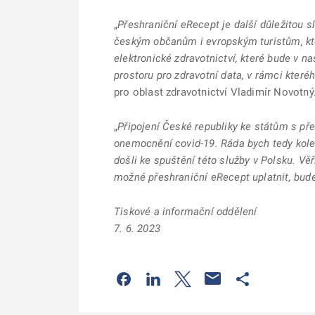
„
Přeshraniční eRecept je další důležitou 
českým občanům i evropským turistům, kte
elektronické zdravotnictví, které bude v na
prostoru pro zdravotní data, v rámci kter
pro oblast zdravotnictví Vladimír Novotný
„
Připojení České republiky ke státům s př
onemocnění covid-19. Ráda bych tedy kole
došli ke spuštění této služby v Polsku. Vě
možné přeshraniční eRecept uplatnit, bude
Tiskové a informační oddělení
7. 6. 2023
Odkaz se otevře na nové kartě
Odkaz se otevře na nové kart
Odkaz se otevře na nov
Odkaz se otev