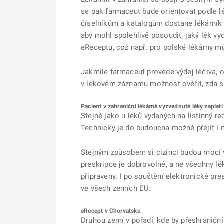
se pak farmaceut bude orientovat podle lé
číselníkům a katalogům dostane lékárník 
aby mohl spolehlivě posoudit, jaký lék vy
eReceptu, což např. pro polské lékárny mů
Jakmile farmaceut provede výdej léčiva, o
v lékovém záznamu možnost ověřit, zda si
Pacient v zahraniční lékárně vyzvednuté léky zaplatí
Stejně jako u léků vydaných na listinný re
Technicky je do budoucna možné přejít i
Stejným způsobem si cizinci budou moci vy
preskripce je dobrovolné, a ne všechny l
připraveny. I po spuštění elektronické pr
ve všech zemích EU.
eRecept v Chorvatsku
Druhou zemí v pořadí, kde by přeshraniční