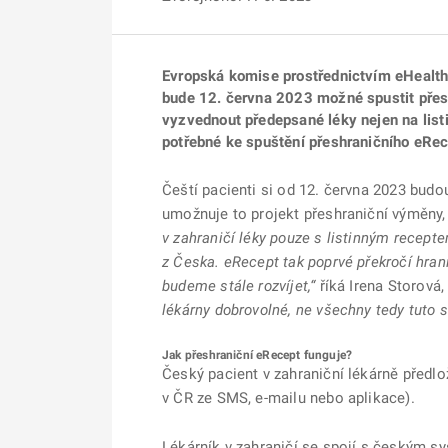
Evropská komise prostřednictvím eHealth 
bude 12. června 2023 možné spustit přesh
vyzvednout předepsané léky nejen na listi
potřebné ke spuštění přeshraničního eRece
Čeští pacienti si od 12. června 2023 budo
umožnuje to projekt přeshraniční výměny, 
v zahraničí léky pouze s listinným recepte
z Česka. eRecept tak poprvé překročí hrani
budeme stále rozvíjet,“
říká Irena Storová,
lékárny dobrovolné, ne všechny tedy tuto 
Jak přeshraniční eRecept funguje?
Český pacient v zahraniční lékárně předlož
v ČR ze SMS, e-mailu nebo aplikace).
Lékárník v zahraničí se spojí s českým sy