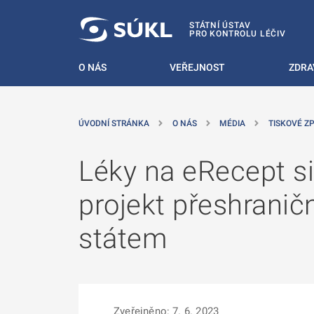
 NA HLAVNÍ OBSAH
STÁTNÍ ÚSTAV
PRO KONTROLU LÉČIV
O NÁS
VEŘEJNOST
ZDRA
ÚVODNÍ STRÁNKA
O NÁS
MÉDIA
TISKOVÉ Z
Léky na eRecept si
projekt přeshranič
státem
Zveřejněno: 7. 6. 2023