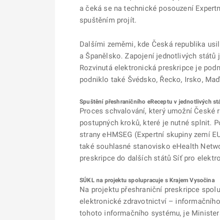
a čeká se na technické posouzení Expertní
spuštěním projít.
Dalšími zeměmi, kde Česká republika usil
a Španělsko. Zapojení jednotlivých států 
Rozvinutá elektronická preskripce je podm
podniklo také Švédsko, Řecko, Irsko, Maďar
Spuštění přeshraničního eReceptu v jednotlivých stá
Proces schvalování, který umožní České re
postupných kroků, které je nutné splnit. P
strany eHMSEG (Expertní skupiny zemí EU 
také souhlasné stanovisko eHealth Network
preskripce do dalších států Síť pro elekt
SÚKL na projektu spolupracuje s Krajem Vysočina
Na projektu přeshraniční preskripce spol
elektronické zdravotnictví – informačníh
tohoto informačního systému, je Minister