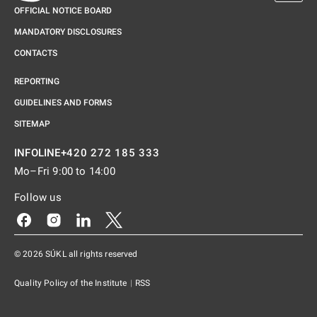
OFFICIAL NOTICE BOARD
MANDATORY DISCLOSURES
CONTACTS
REPORTING
GUIDELINES AND FORMS
SITEMAP
+420 272 185 333
INFOLINE
Mo–Fri 9:00 to 14:00
Follow us
Odkaz se otevře na nové kartě
Odkaz se otevře na nové kartě
Odkaz se otevře na nové kartě
Odkaz se otevře na nové kartě
© 2026 SÚKL all rights reserved
Quality Policy of the Institute
|
RSS