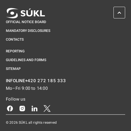
SCROL
OFFICIAL NOTICE BOARD
MANDATORY DISCLOSURES
CONTACTS
REPORTING
GUIDELINES AND FORMS
SITEMAP
+420 272 185 333
INFOLINE
Mo–Fri 9:00 to 14:00
Follow us
Odkaz se otevře na nové kartě
Odkaz se otevře na nové kartě
Odkaz se otevře na nové kartě
Odkaz se otevře na nové kartě
© 2026 SÚKL all rights reserved